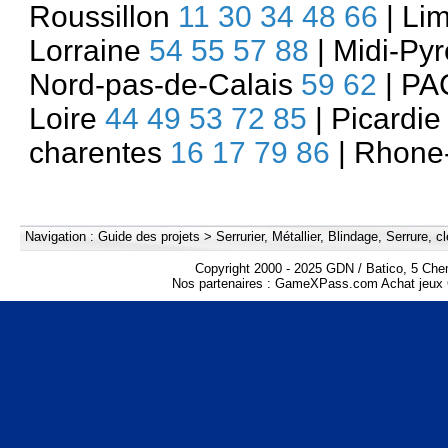
Roussillon
11
30
34
48
66
| Li
Lorraine
54
55
57
88
| Midi-Py
Nord-pas-de-Calais
59
62
| P
Loire
44
49
53
72
85
| Picardi
charentes
16
17
79
86
| Rhone
Navigation :
Guide des projets
>
Serrurier, Métallier, Blindage, Serrure, cl
Copyright 2000 - 2025 GDN / Batico, 5 Che
Nos partenaires :
GameXPass.com Achat jeux 