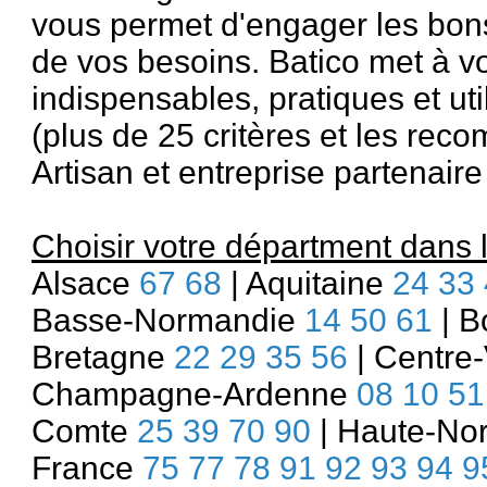
vous permet d'engager les bon
de vos besoins. Batico met à vo
indispensables, pratiques et uti
(plus de 25 critères et les re
Artisan et entreprise partenair
Choisir votre départment dans la
Alsace
67
68
| Aquitaine
24
33
Basse-Normandie
14
50
61
| B
Bretagne
22
29
35
56
| Centre-
Champagne-Ardenne
08
10
51
Comte
25
39
70
90
| Haute-No
France
75
77
78
91
92
93
94
9