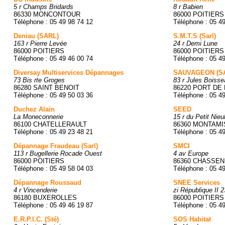
5 r Champs Bridards
8 r Babien
86330 MONCONTOUR
86000 POITIERS
Téléphone : 05 49 98 74 12
Téléphone : 05 4
Deniau (SARL)
S.M.T.S (Sarl)
163 r Pierre Levée
24 r Demi Lune
86000 POITIERS
86000 POITIERS
Téléphone : 05 49 46 00 74
Téléphone : 05 4
Diversay Multiservices Dépannages
SAUVAGEON (S
73 Bis rte Groges
83 r Jules Boisse
86280 SAINT BENOIT
86220 PORT DE 
Téléphone : 05 49 50 03 36
Téléphone : 05 4
Duchez Alain
SEED
La Moneconnerie
15 r du Petit Nieu
86100 CHATELLERAULT
86360 MONTAMI
Téléphone : 05 49 23 48 21
Téléphone : 05 4
Dépannage Fraudeau (Sarl)
SMCI
113 r Bugellerie Rocade Ouest
4 av Europe
86000 POITIERS
86360 CHASSEN
Téléphone : 05 49 58 04 03
Téléphone : 05 4
Dépannage Roussaud
SNEE Services
4 r Vincenderie
zi République II 2
86180 BUXEROLLES
86000 POITIERS
Téléphone : 05 49 46 19 87
Téléphone : 05 4
E.R.P.I.C. (Sté)
SOS Habitat