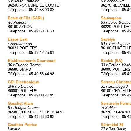
6 r Haute Fontaine
5 r Vendeuvre
86240 FONTAINE LE COMTE
86170 NEUVILL
Téléphone : 05 49 53 00 83
Téléphone : 05 4
Ecale et Fils (SARL)
Sauvageon
rte Poitiers
83 r Jules Boisse
86190 AYRON
86220 PORT DE 
Téléphone : 05 49 60 11 63
Téléphone : 05 4
Essor Esat
Savelys
r Northampton
64 r Trois Pigeon
86021 POITIERS
86100 CHATELL
Téléphone : 05 49 42 25 01
Téléphone : 05 4
Etablissements Courivaud
Scofab (SA)
30 r Etienne Berton
33 r Petites Vallé
86580 BIARD
86000 POITIERS
Téléphone : 05 49 58 44 98
Téléphone : 05 4
GDI Electronique
Serreau Christo
208 rte Bonnes
31 r Beauregard
86000 POITIERS
86100 CHATELL
Téléphone : 05 49 00 27 95
Téléphone : 05 4
Gaschet Alain
Serrurerie Ferm
8 r Rouges Gorges
zi Sables
86580 VOUNEUIL SOUS BIARD
86220 INGRAND
Téléphone : 05 49 88 80 83
Téléphone : 05 4
Gauthier Patrice
Sérimétal 86
Lavaud
27 r Bas Bourg