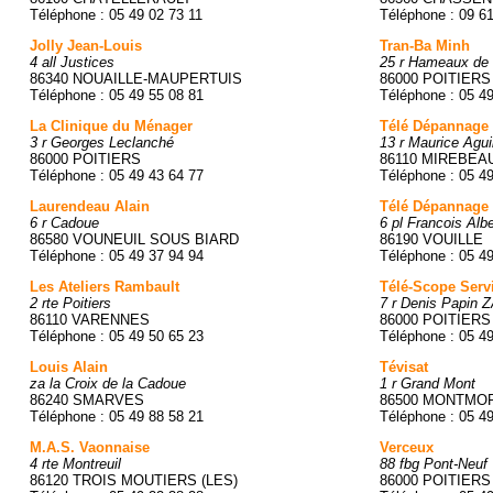
Téléphone : 05 49 02 73 11
Téléphone : 09 6
Jolly Jean-Louis
Tran-Ba Minh
4 all Justices
25 r Hameaux de 
86340 NOUAILLE-MAUPERTUIS
86000 POITIERS
Téléphone : 05 49 55 08 81
Téléphone : 05 4
La Clinique du Ménager
Télé Dépannage
3 r Georges Leclanché
13 r Maurice Agui
86000 POITIERS
86110 MIREBEA
Téléphone : 05 49 43 64 77
Téléphone : 05 4
Laurendeau Alain
Télé Dépannage
6 r Cadoue
6 pl Francois Albe
86580 VOUNEUIL SOUS BIARD
86190 VOUILLE
Téléphone : 05 49 37 94 94
Téléphone : 05 4
Les Ateliers Rambault
Télé-Scope Serv
2 rte Poitiers
7 r Denis Papin 
86110 VARENNES
86000 POITIERS
Téléphone : 05 49 50 65 23
Téléphone : 05 4
Louis Alain
Tévisat
za la Croix de la Cadoue
1 r Grand Mont
86240 SMARVES
86500 MONTMO
Téléphone : 05 49 88 58 21
Téléphone : 05 4
M.A.S. Vaonnaise
Verceux
4 rte Montreuil
88 fbg Pont-Neuf
86120 TROIS MOUTIERS (LES)
86000 POITIERS