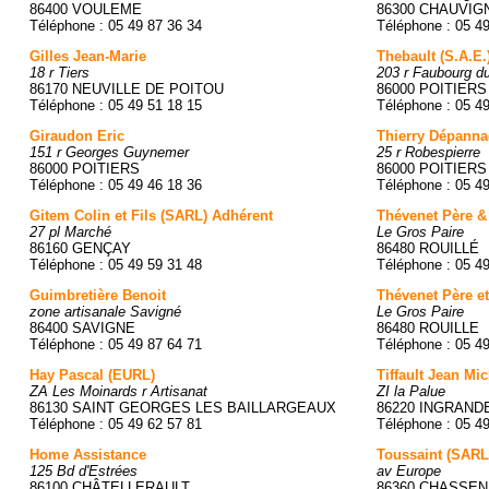
86400 VOULEME
86300 CHAUVIG
Téléphone : 05 49 87 36 34
Téléphone : 05 4
Gilles Jean-Marie
Thebault (S.A.E.
18 r Tiers
203 r Faubourg d
86170 NEUVILLE DE POITOU
86000 POITIERS
Téléphone : 05 49 51 18 15
Téléphone : 05 4
Giraudon Eric
Thierry Dépann
151 r Georges Guynemer
25 r Robespierre
86000 POITIERS
86000 POITIERS
Téléphone : 05 49 46 18 36
Téléphone : 05 4
Gitem Colin et Fils (SARL) Adhérent
Thévenet Père & 
27 pl Marché
Le Gros Paire
86160 GENÇAY
86480 ROUILLÉ
Téléphone : 05 49 59 31 48
Téléphone : 05 4
Guimbretière Benoit
Thévenet Père et
zone artisanale Savigné
Le Gros Paire
86400 SAVIGNE
86480 ROUILLE
Téléphone : 05 49 87 64 71
Téléphone : 05 4
Hay Pascal (EURL)
Tiffault Jean Mic
ZA Les Moinards r Artisanat
ZI la Palue
86130 SAINT GEORGES LES BAILLARGEAUX
86220 INGRAND
Téléphone : 05 49 62 57 81
Téléphone : 05 4
Home Assistance
Toussaint (SARL
125 Bd d'Estrées
av Europe
86100 CHÂTELLERAULT
86360 CHASSEN