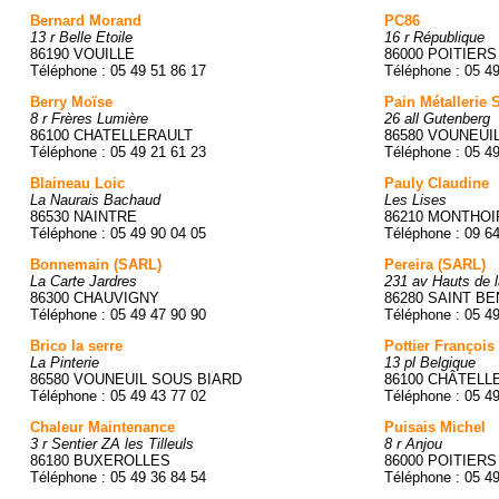
Bernard Morand
PC86
13 r Belle Etoile
16 r République
86190 VOUILLE
86000 POITIERS
Téléphone : 05 49 51 86 17
Téléphone : 05 4
Berry Moïse
Pain Métallerie 
8 r Frères Lumière
26 all Gutenberg
86100 CHATELLERAULT
86580 VOUNEUI
Téléphone : 05 49 21 61 23
Téléphone : 05 4
Blaineau Loic
Pauly Claudine
La Naurais Bachaud
Les Lises
86530 NAINTRE
86210 MONTHO
Téléphone : 05 49 90 04 05
Téléphone : 09 6
Bonnemain (SARL)
Pereira (SARL)
La Carte Jardres
231 av Hauts de
86300 CHAUVIGNY
86280 SAINT BE
Téléphone : 05 49 47 90 90
Téléphone : 05 49
Brico la serre
Pottier François
La Pinterie
13 pl Belgique
86580 VOUNEUIL SOUS BIARD
86100 CHÂTELL
Téléphone : 05 49 43 77 02
Téléphone : 05 4
Chaleur Maintenance
Puisais Michel
3 r Sentier ZA les Tilleuls
8 r Anjou
86180 BUXEROLLES
86000 POITIERS
Téléphone : 05 49 36 84 54
Téléphone : 05 4