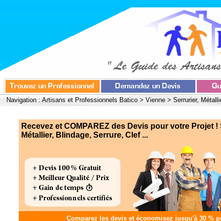
Navigation :
Artisans et Professionnels Batico
>
Vienne
>
Serrurier, Métall
Recevez et COMPAREZ des Devis pour votre Projet ! S
Métallier, Blindage, Serrure, Clef ...
Comparez les devis et
économisez jusqu'à 30 %
po