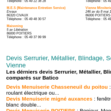
Téléphone : 05 49 22 38 28
Téléphone : 05 4
M.E.S (Maintenance Entretien Service)
Vienne Miroiteri
Ervaux
246 av du 8 mai 
86320 CIVAUX
86000 POITIERS
Téléphone : 05 49 48 30 57
Téléphone : 05 4
Maisoning
5 av Libération
86000 POITIERS
Téléphone : 05 49 37 99 99
Devis Serrurier, Métallier, Blindage, S
Vienne
Les dérniers devis Serrurier, Métallier, Bl
comparés sur Batico
Devis Menuiserie Chasseneuil du poitou
:
roulant électrique ou...
Devis Menuiserie migné auxances
: fenêtr
blanc double...
Devis Menuiserie POITIERS
: Bonjour, Merc