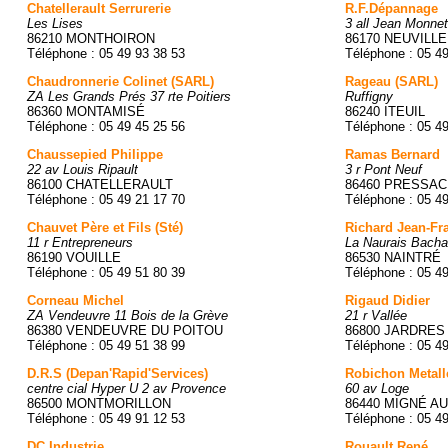
Chatellerault Serrurerie
R.F.Dépannage
Les Lises
3 all Jean Monnet
86210 MONTHOIRON
86170 NEUVILL
Téléphone : 05 49 93 38 53
Téléphone : 05 4
Chaudronnerie Colinet (SARL)
Rageau (SARL)
ZA Les Grands Prés 37 rte Poitiers
Ruffigny
86360 MONTAMISÉ
86240 ITEUIL
Téléphone : 05 49 45 25 56
Téléphone : 05 4
Chaussepied Philippe
Ramas Bernard
22 av Louis Ripault
3 r Pont Neuf
86100 CHATELLERAULT
86460 PRESSAC
Téléphone : 05 49 21 17 70
Téléphone : 05 4
Chauvet Père et Fils (Sté)
Richard Jean-Fr
11 r Entrepreneurs
La Naurais Bach
86190 VOUILLE
86530 NAINTRÉ
Téléphone : 05 49 51 80 39
Téléphone : 05 4
Corneau Michel
Rigaud Didier
ZA Vendeuvre 11 Bois de la Grève
21 r Vallée
86380 VENDEUVRE DU POITOU
86800 JARDRES
Téléphone : 05 49 51 38 99
Téléphone : 05 4
D.R.S (Depan'Rapid'Services)
Robichon Metall
centre cial Hyper U 2 av Provence
60 av Loge
86500 MONTMORILLON
86440 MIGNÉ A
Téléphone : 05 49 91 12 53
Téléphone : 05 4
DC Industrie
Rouault René