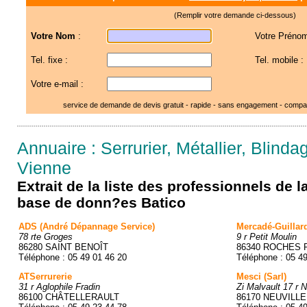
(Remplir votre demande ci-dessous)
Votre Nom
:
Votre Prénom
Tel. fixe :
Tel. mobile :
Votre e-mail :
service de demande de devis gratuit - rapide - sans engagement - compar
Annuaire : Serrurier, Métallier, Blinda
Vienne
Extrait de la liste des professionnels de 
base de donn?es Batico
ADS (André Dépannage Service)
Mercadé-Guillar
78 rte Groges
9 r Petit Moulin
86280 SAINT BENOÎT
86340 ROCHES 
Téléphone : 05 49 01 46 20
Téléphone : 05 4
ATSerrurerie
Mesci (Sarl)
31 r Aglophile Fradin
Zi Malvault 17 r 
86100 CHÂTELLERAULT
86170 NEUVILL