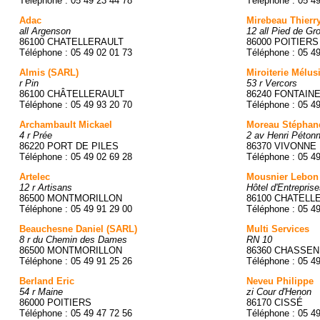
Téléphone : 05 49 23 44 78
Téléphone : 05 4
Adac
Mirebeau Thierr
all Argenson
12 all Pied de Gro
86100 CHATELLERAULT
86000 POITIERS
Téléphone : 05 49 02 01 73
Téléphone : 05 49
Almis (SARL)
Miroiterie Mélus
r Pin
53 r Vercors
86100 CHÂTELLERAULT
86240 FONTAIN
Téléphone : 05 49 93 20 70
Téléphone : 05 4
Archambault Mickael
Moreau Stéphan
4 r Prée
2 av Henri Pétonn
86220 PORT DE PILES
86370 VIVONNE
Téléphone : 05 49 02 69 28
Téléphone : 05 4
Artelec
Mousnier Lebon
12 r Artisans
Hôtel d'Entreprise
86500 MONTMORILLON
86100 CHATELL
Téléphone : 05 49 91 29 00
Téléphone : 05 4
Beauchesne Daniel (SARL)
Multi Services
8 r du Chemin des Dames
RN 10
86500 MONTMORILLON
86360 CHASSEN
Téléphone : 05 49 91 25 26
Téléphone : 05 4
Berland Eric
Neveu Philippe
54 r Maine
zi Cour d'Henon
86000 POITIERS
86170 CISSÉ
Téléphone : 05 49 47 72 56
Téléphone : 05 4