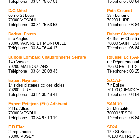
Téléphone : 03 84 75 67 01
Téléphone : 03 8
D.G Métal
Petit Creusot
66 rte St Loup
39 r Lorraine
70000 VESOUL
70200 LURE
Téléphone : 03 84 75 53 53
Téléphone : 03 8
Dadeau Frères
Robert Chamagn
imp Angles
47 Bis av Christi
70000 VAIVRE ET MONTOILLE
70800 SAINT L
Téléphone : 03 84 76 44 17
Téléphone : 03 8
Dubois Lombard Chaudronnerie Serrure
Roussel Ld (SA
14 r Vosges
rte Départementa
70200 MALBOUHANS
70600 FRETTES
Téléphone : 03 84 20 08 43
Téléphone : 03 2
Expert Neynaud
S.C.A.F
14 r des platanes cc des cloies
7 r Eglise
70200 LURE
70190 QUENOC
Téléphone : 03 84 30 48 41
Téléphone : 03 8
Expert Petitjean (Ets) Adhérent
SAM 70
28 bd Alliés
3 r Mutualité
70000 VESOUL
70000 VESOUL
Téléphone : 03 84 97 19 19
Téléphone : 03 8
F B Elec
SD2A
2 imp Jardins
12 r St Seine
70000 PUSEY
70100 AUTREY 