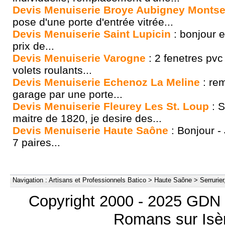
Devis Menuiserie Broye Aubigney Monts
pose d'une porte d'entrée vitrée...
Devis Menuiserie Saint Lupicin
: bonjour es
prix de...
Devis Menuiserie Varogne
: 2 fenetres pv
volets roulants...
Devis Menuiserie Echenoz La Meline
: re
garage par une porte...
Devis Menuiserie Fleurey Les St. Loup
: S
maitre de 1820, je desire des...
Devis Menuiserie Haute Saône
: Bonjour - 
7 paires...
Navigation :
Artisans et Professionnels Batico
>
Haute Saône
>
Serrurier
Copyright 2000 - 2025 GDN 
Romans sur Isèr