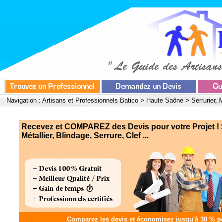
Navigation :
Artisans et Professionnels Batico
>
Haute Saône
>
Serrurier, 
Recevez et COMPAREZ des Devis pour votre Projet ! S
Métallier, Blindage, Serrure, Clef ...
Comparez les devis et
économisez jusqu'à 30 %
po