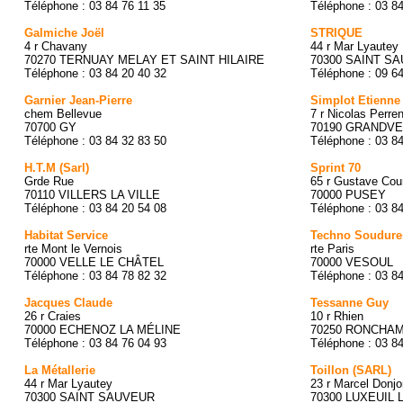
Téléphone : 03 84 76 11 35
Téléphone : 03 8
Galmiche Joël
STRIQUE
4 r Chavany
44 r Mar Lyautey
70270 TERNUAY MELAY ET SAINT HILAIRE
70300 SAINT S
Téléphone : 03 84 20 40 32
Téléphone : 09 6
Garnier Jean-Pierre
Simplot Etienne
chem Bellevue
7 r Nicolas Perre
70700 GY
70190 GRANDVE
Téléphone : 03 84 32 83 50
Téléphone : 03 8
H.T.M (Sarl)
Sprint 70
Grde Rue
65 r Gustave Cour
70110 VILLERS LA VILLE
70000 PUSEY
Téléphone : 03 84 20 54 08
Téléphone : 03 8
Habitat Service
Techno Soudure
rte Mont le Vernois
rte Paris
70000 VELLE LE CHÂTEL
70000 VESOUL
Téléphone : 03 84 78 82 32
Téléphone : 03 8
Jacques Claude
Tessanne Guy
26 r Craies
10 r Rhien
70000 ECHENOZ LA MÉLINE
70250 RONCHA
Téléphone : 03 84 76 04 93
Téléphone : 03 8
La Métallerie
Toillon (SARL)
44 r Mar Lyautey
23 r Marcel Donjo
70300 SAINT SAUVEUR
70300 LUXEUIL 