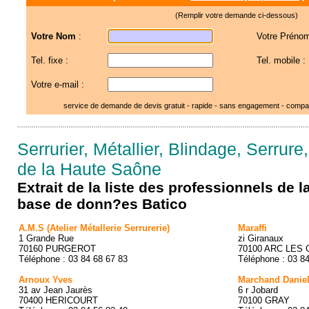
(Remplir votre demande ci-dessous)
Votre Nom
:
Votre Prénom
Tel. fixe :
Tel. mobile :
Votre e-mail :
service de demande de devis gratuit - rapide - sans engagement - compar
Serrurier, Métallier, Blindage, Serrure,
de la Haute Saône
Extrait de la liste des professionnels de 
base de donn?es Batico
A.M.S (Atelier Métallerie Serrurerie)
Maraffi
1 Grande Rue
zi Giranaux
70160 PURGEROT
70100 ARC LES
Téléphone : 03 84 68 67 83
Téléphone : 03 8
Arnoux Yves
Marchand Danie
31 av Jean Jaurès
6 r Jobard
70400 HERICOURT
70100 GRAY