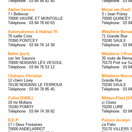
Téléphone : 03 84 56 82 40
Téléphone : 03 8
Atelier Service
Mozer ets (Sarl)
7 r Bellevue
3 r Jean Poirey
70000 VAIVRE ET MONTOILLE
70000 QUINCEY
Téléphone : 03 84 78 60 63
Téléphone : 03 8
Automatismes & Habitat 70
Métallerie Bern
70 ruelle Croix
71 Grande Rue
70360 PONTCEY
70240 SAULX
Téléphone : 03 84 76 14 39
Téléphone : 03 8
Ballet (eurl)
Métallerie J.P
zac les Saussis
35 route de Rema
70000 NOIDANS LÈS VESOUL
70170 Port sur S
Téléphone : 03 84 76 53 12
Téléphone : 03 8
Chalopin Christian
Métallerie Merc
12 chem Lisey
Grande Rue
70130 NOIDANS LE FERROUX
70240 SAULX
Téléphone : 03 84 78 85 45
Téléphone : 03 8
Collot (SARL)
Métaux-Plast (S
19 rte Mollans
zi Cloies
70240 POMOY
70200 LURE
Téléphone : 03 84 74 39 92
Téléphone : 03 8
D.E.P
Parisot Jocelyn
17 r Deux Fontaines
za Patis
70000 ANDELARROT
70170 VILLERS