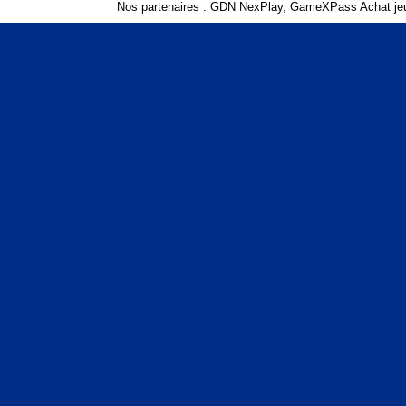
Nos partenaires :
GDN NexPlay
,
GameXPass Achat jeu