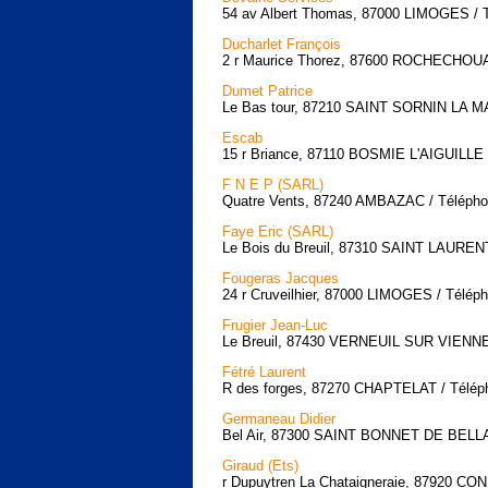
54 av Albert Thomas, 87000 LIMOGES / T
Ducharlet François
2 r Maurice Thorez, 87600 ROCHECHOUAR
Dumet Patrice
Le Bas tour, 87210 SAINT SORNIN LA MA
Escab
15 r Briance, 87110 BOSMIE L'AIGUILLE /
F N E P (SARL)
Quatre Vents, 87240 AMBAZAC / Téléphon
Faye Eric (SARL)
Le Bois du Breuil, 87310 SAINT LAUREN
Fougeras Jacques
24 r Cruveilhier, 87000 LIMOGES / Téléph
Frugier Jean-Luc
Le Breuil, 87430 VERNEUIL SUR VIENNE /
Fétré Laurent
R des forges, 87270 CHAPTELAT / Téléph
Germaneau Didier
Bel Air, 87300 SAINT BONNET DE BELLAC
Giraud (Ets)
r Dupuytren La Chataigneraie, 87920 CO