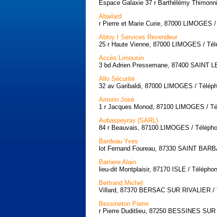
Espace Galaxie 37 r Barthélémy Thimonn
Abailard
r Pierre et Marie Curie, 87000 LIMOGES /
Abloy I Services Revendeur
25 r Haute Vienne, 87000 LIMOGES / Télé
Accès Limousin
3 bd Adrien Pressemane, 87400 SAINT 
Allo Sécurité
32 av Garibaldi, 87000 LIMOGES / Téléph
Amorin José
1 r Jacques Monod, 87100 LIMOGES / Tél
Aubaspeyras (SARL)
84 r Beauvais, 87100 LIMOGES / Télépho
Bardeau Yves
lot Fernand Foureau, 87330 SAINT BARBA
Barriere Alain
lieu-dit Montplaisir, 87170 ISLE / Télépho
Bertrand Michel
Villard, 87370 BERSAC SUR RIVALIER / T
Bessineton Pierre
r Pierre Duditlieu, 87250 BESSINES SU