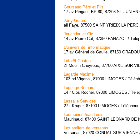
Goursaud Père et Fils
17 av Pingault BP 80, 87203 ST JUNIEN 
Jarry Gérard
all Faye, 87500 SAINT YRIEIX LA PERCHE
Jouandou et Cie
14 av Pierre Cot, 87350 PANAZOL / Télép
L'univers de l'informatique
17 av Général de Gaulle, 87150 ORADOU
Laforêt Gaston
ZI Moulin Cheyroux, 87700 AIXE SUR VIE
Lagarde Maxime
103 bd Vigenal, 87000 LIMOGES / Téléph
Lagerige Bernard
14 r Clos Rocher, 87000 LIMOGES / Télép
Lassalle Services
27 r Kruger, 87100 LIMOGES / Téléphone 
Laumonier Jean-Louis
Maurinaud, 87400 SAINT LEONARD DE NO
Les ateliers de versanas
Versanas, 87920 CONDAT SUR VIENNE / T