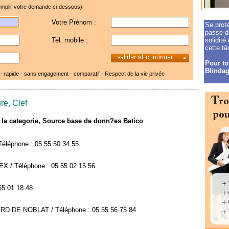
mplir votre demande ci-dessous)
Votre Prénom :
Se proté
passe d'
Tel. mobile :
solidité
cette tâ
Pour tou
Blindag
 - rapide - sans engagement - comparatif -
Respect de la vie privée
re, Clef
de la categorie, Source base de donn?es Batico
Téléphone : 05 55 50 34 55
X / Téléphone : 05 55 02 15 56
55 01 18 48
D DE NOBLAT / Téléphone : 05 55 56 75 84