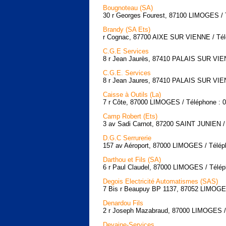
Bougnoteau (SA)
30 r Georges Fourest, 87100 LIMOGES / T
Brandy (SA Ets)
r Cognac, 87700 AIXE SUR VIENNE / Télé
C.G.E Services
8 r Jean Jaurès, 87410 PALAIS SUR VIEN
C.G.E. Services
8 r Jean Jaures, 87410 PALAIS SUR VIEN
Caisse à Outils (La)
7 r Côte, 87000 LIMOGES / Téléphone : 0
Camp Robert (Ets)
3 av Sadi Carnot, 87200 SAINT JUNIEN / 
D.G.C Serrurerie
157 av Aéroport, 87000 LIMOGES / Téléph
Darthou et Fils (SA)
6 r Paul Claudel, 87000 LIMOGES / Télép
Degois Electricité Automatismes (SAS)
7 Bis r Beaupuy BP 1137, 87052 LIMOGE
Denardou Fils
2 r Joseph Mazabraud, 87000 LIMOGES / 
Devaine-Services