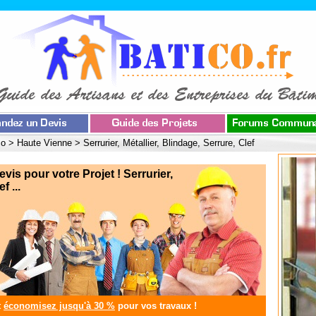
co
>
Haute Vienne
>
Serrurier, Métallier, Blindage, Serrure, Clef
s pour votre Projet ! Serrurier,
f ...
t
économisez jusqu'à 30 %
pour vos travaux !