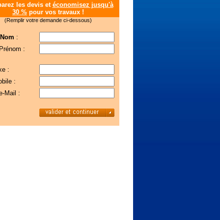
rez les devis et
économisez jusqu'à
30 %
pour vos travaux !
(Remplir votre demande ci-dessous)
 Nom
:
 Prénom :
xe :
bile :
e-Mail :