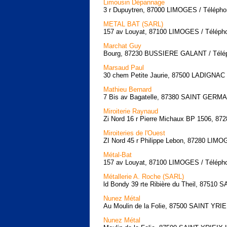
Limousin Dépannage
3 r Dupuytren, 87000 LIMOGES / Téléphon
METAL BAT (SARL)
157 av Louyat, 87100 LIMOGES / Télépho
Marchat Guy
Bourg, 87230 BUSSIERE GALANT / Téléph
Marsaud Paul
30 chem Petite Jaurie, 87500 LADIGNAC 
Mathieu Bernard
7 Bis av Bagatelle, 87380 SAINT GERMA
Miroiterie Raynaud
Zi Nord 16 r Pierre Michaux BP 1506, 87
Miroiteries de l'Ouest
ZI Nord 45 r Philippe Lebon, 87280 LIMO
Métal-Bat
157 av Louyat, 87100 LIMOGES / Télépho
Métallerie A. Roche (SARL)
ld Bondy 39 rte Ribière du Theil, 87510 
Nunez Métal
Au Moulin de la Folie, 87500 SAINT YRI
Nunez Métal