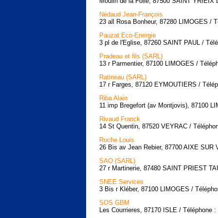
Moulin de la Folie, 87500 SAINT YRIEIX
Nédaud Jean-François
23 all Rosa Bonheur, 87280 LIMOGES / Té
Pauzat Eco-Energie
3 pl de l'Eglise, 87260 SAINT PAUL / Tél
Pradeau et fils (SARL)
13 r Parmentier, 87100 LIMOGES / Téléph
Ratineau (SARL)
17 r Farges, 87120 EYMOUTIERS / Téléph
Riba Alain
11 imp Bregefort (av Montjovis), 87100 
Rivaud Franck
14 St Quentin, 87520 VEYRAC / Téléphon
Roche Louis
26 Bis av Jean Rebier, 87700 AIXE SUR 
SAO (SARL)
27 r Martinerie, 87480 SAINT PRIEST TA
SNEE Services
3 Bis r Kléber, 87100 LIMOGES / Télépho
SOS GBM
Les Courrieres, 87170 ISLE / Téléphone :