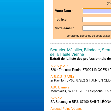
(Re
Votre Nom
:
Tel. fixe :
Votre e-mail :
service de demande de devis gratuit
Serrurier, Métallier, Blindage, Serru
de la Haute Vienne
Extrait de la liste des professionnels 
A V S (SARL)
326 r François Perrin, 87000 LIMOGES / 
A.B.C.S (SARL)
zi Pavillon BP60, 87202 ST JUNIEN CEDE
ABC Barrière
Montplaisir, 87170 ISLE / Téléphone : 05 
AVS-SA
ZA Soumagne BP3, 87400 SAINT LÉONAR
Abacad Point Artisans