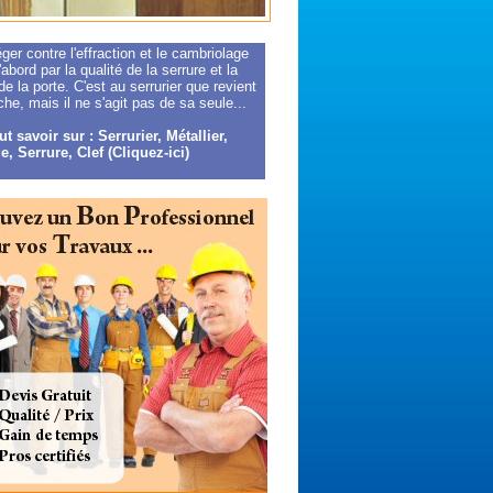
ger contre l'effraction et le cambriolage
abord par la qualité de la serrure et la
 de la porte. C'est au serrurier que revient
che, mais il ne s'agit pas de sa seule...
t savoir sur : Serrurier, Métallier,
e, Serrure, Clef (Cliquez-ici)