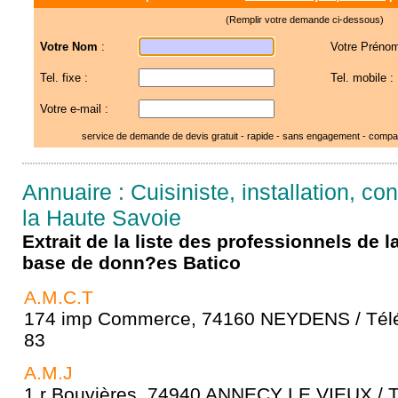
(Remplir votre demande ci-dessous)
Votre Nom
:
Votre Prénom
Tel. fixe :
Tel. mobile :
Votre e-mail :
service de demande de devis gratuit - rapide - sans engagement - compar
Annuaire : Cuisiniste, installation, c
la Haute Savoie
Extrait de la liste des professionnels de 
base de donn?es Batico
A.M.C.T
174 imp Commerce, 74160 NEYDENS / Télé
83
A.M.J
1 r Bouvières, 74940 ANNECY LE VIEUX / T