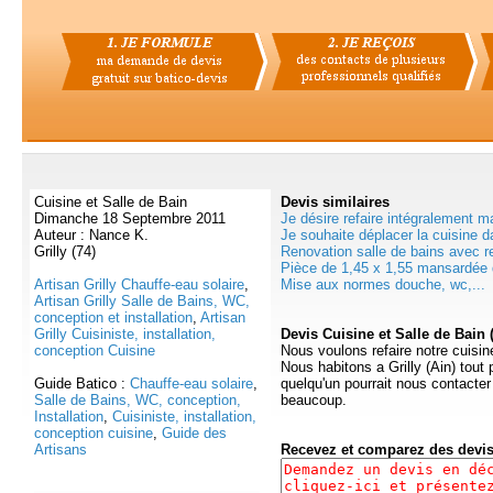
Cuisine et Salle de Bain
Devis
similaires
Dimanche 18 Septembre 2011
Je désire refaire intégralement ma
Auteur : Nance K.
Je souhaite déplacer la cuisine da
Grilly (74)
Renovation salle de bains avec 
Pièce de 1,45 x 1,55 mansardée d
Artisan Grilly Chauffe-eau solaire
,
Mise aux normes douche, wc,...
Artisan Grilly Salle de Bains, WC,
conception et installation
,
Artisan
Grilly Cuisiniste, installation,
Devis Cuisine et Salle de Bain 
conception Cuisine
Nous voulons refaire notre cuisin
Nous habitons a Grilly (Ain) tout
Guide Batico :
Chauffe-eau solaire
,
quelqu'un pourrait nous contacter 
Salle de Bains, WC, conception,
beaucoup.
Installation
,
Cuisiniste, installation,
conception cuisine
,
Guide des
Artisans
Recevez et comparez des devi