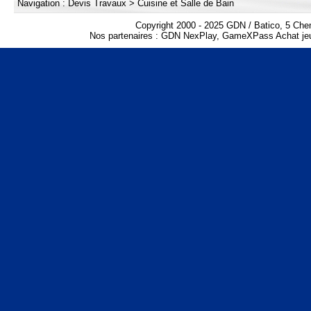
Navigation :
Devis Travaux
>
Cuisine et Salle de Bain
Copyright 2000 - 2025 GDN / Batico, 5 Che
Nos partenaires :
GDN NexPlay
,
GameXPass Achat jeu