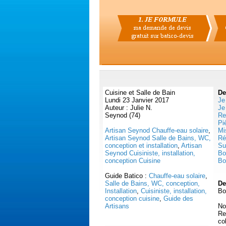
Cuisine et Salle de Bain
De
Lundi 23 Janvier 2017
Je
Auteur : Julie N.
Je
Seynod (74)
Re
Pi
Artisan Seynod Chauffe-eau solaire
,
Mi
Artisan Seynod Salle de Bains, WC,
Ré
conception et installation
,
Artisan
Su
Seynod Cuisiniste, installation,
Bo
conception Cuisine
Bo
Guide Batico :
Chauffe-eau solaire
,
Salle de Bains, WC, conception,
De
Installation
,
Cuisiniste, installation,
Bo
conception cuisine
,
Guide des
Artisans
No
Re
co