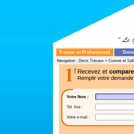
Navigation :
Devis Travaux
>
Cuisine et Sal
Recevez et
compare
Remplir votre demande
Votre Nom :
Tel. fixe :
Votre e-mail :