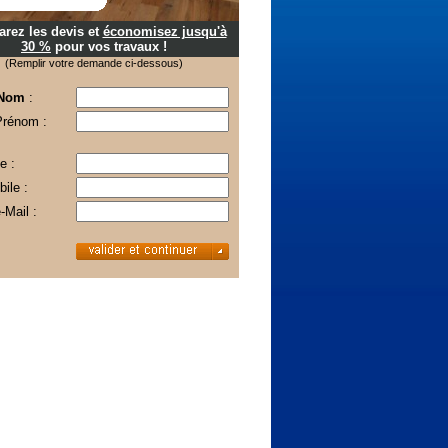
rez les devis et
économisez jusqu'à
30 %
pour vos travaux !
(Remplir votre demande ci-dessous)
 Nom
:
Prénom :
e :
ile :
-Mail :