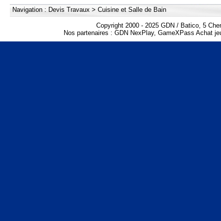
Navigation :
Devis Travaux
>
Cuisine et Salle de Bain
Copyright 2000 - 2025 GDN / Batico, 5 Che
Nos partenaires :
GDN NexPlay
,
GameXPass Achat jeu