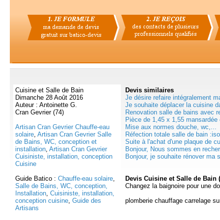
Cuisine et Salle de Bain
Devis
similaires
Dimanche 28 Août 2016
Je désire refaire intégralement ma
Auteur : Antoinette G.
Je souhaite déplacer la cuisine da
Cran Gevrier (74)
Renovation salle de bains avec 
Pièce de 1,45 x 1,55 mansardée d
Artisan Cran Gevrier Chauffe-eau
Mise aux normes douche, wc,...
solaire
,
Artisan Cran Gevrier Salle
Réfection totale salle de bain :iso
de Bains, WC, conception et
Suite à l'achat d'une plaque de c
installation
,
Artisan Cran Gevrier
Bonjour, Nous sommes en recherc
Cuisiniste, installation, conception
Bonjour, je souhaite rénover ma sa
Cuisine
Guide Batico :
Chauffe-eau solaire
,
Devis Cuisine et Salle de Bain 
Salle de Bains, WC, conception,
Changez la baignoire pour une d
Installation
,
Cuisiniste, installation,
conception cuisine
,
Guide des
plomberie chauffage carrelage su
Artisans