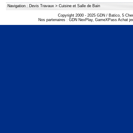
Navigation :
Devis Travaux
>
Cuisine et Salle de Bain
Copyright 2000 - 2025 GDN / Batico, 5 Che
Nos partenaires :
GDN NexPlay
,
GameXPass Achat jeu