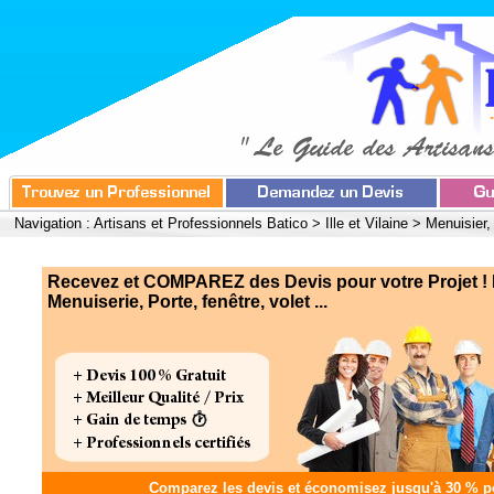
Navigation :
Artisans et Professionnels Batico
>
Ille et Vilaine
>
Menuisier,
Recevez et COMPAREZ des Devis pour votre Projet ! 
Menuiserie, Porte, fenêtre, volet ...
Comparez les devis et
économisez jusqu'à 30 %
po