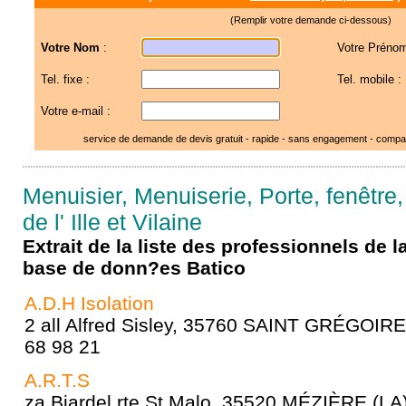
(Remplir votre demande ci-dessous)
Votre Nom
:
Votre Prénom
Tel. fixe :
Tel. mobile :
Votre e-mail :
service de demande de devis gratuit - rapide - sans engagement - compar
Menuisier, Menuiserie, Porte, fenêtre,
de l' Ille et Vilaine
Extrait de la liste des professionnels de 
base de donn?es Batico
A.D.H Isolation
2 all Alfred Sisley, 35760 SAINT GRÉGOIRE
68 98 21
A.R.T.S
za Biardel rte St Malo, 35520 MÉZIÈRE (LA)