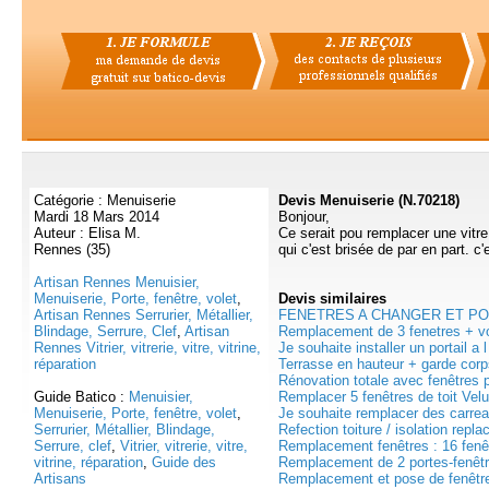
Catégorie : Menuiserie
Devis Menuiserie (N.70218)
Mardi 18 Mars 2014
Bonjour,
Auteur : Elisa M.
Ce serait pou remplacer une vitre
Rennes (35)
qui c'est brisée de par en part. c'
Artisan Rennes Menuisier,
Menuiserie, Porte, fenêtre, volet
,
Devis
similaires
Artisan Rennes Serrurier, Métallier,
FENETRES A CHANGER ET PORT
Blindage, Serrure, Clef
,
Artisan
Remplacement de 3 fenetres + vol
Rennes Vitrier, vitrerie, vitre, vitrine,
Je souhaite installer un portail a l
réparation
Terrasse en hauteur + garde corps
Rénovation totale avec fenêtres p
Guide Batico :
Menuisier,
Remplacer 5 fenêtres de toit Velux
Menuiserie, Porte, fenêtre, volet
,
Je souhaite remplacer des carreau
Serrurier, Métallier, Blindage,
Refection toiture / isolation repl
Serrure, clef
,
Vitrier, vitrerie, vitre,
Remplacement fenêtres : 16 fenêtr
vitrine, réparation
,
Guide des
Remplacement de 2 portes-fenêtre
Artisans
Remplacement et pose de fenêtres