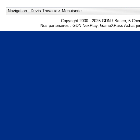
Navigation :
Devis Travaux
>
Menuiserie
Copyright 2000 - 2025 GDN / Batico, 5 Che
Nos partenaires :
GDN NexPlay
,
GameXPass Achat jeu