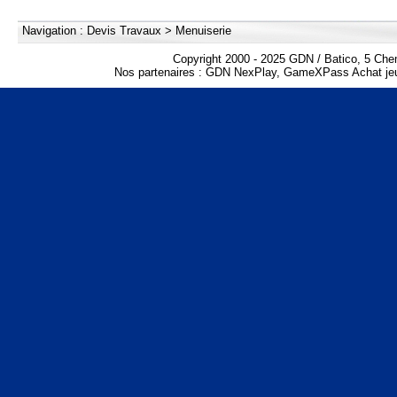
Navigation :
Devis Travaux
>
Menuiserie
Copyright 2000 - 2025 GDN / Batico, 5 Che
Nos partenaires :
GDN NexPlay
,
GameXPass Achat jeu