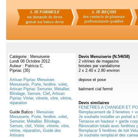
Catégorie : Menuiserie
Devis Menuiserie (N.54658)
Lundi 08 Octobre 2012
2 vitrines de magasins
Auteur : Patricia C.
brisées par vandalisme
Pipriac (35)
2 x 2.40 x 2.80 environ
Artisan Pipriac Menuisier,
depose et pose
Menuiserie, Porte, fenêtre, volet
,
Artisan Pipriac Serrurier, Métallier,
batiment cial fermé
Blindage, Serrure, Clef
,
Artisan
Pipriac Vitrier, vitrerie, vitre, vitrine,
réparation
Devis
similaires
FENETRES A CHANGER ET PORT
Guide Batico :
Menuisier,
Remplacement de 3 fenetres + vol
Menuiserie, Porte, fenêtre, volet
,
Je souhaite installer un portail a l
Serrurier, Métallier, Blindage,
Terrasse en hauteur + garde corps
Serrure, clef
,
Vitrier, vitrerie, vitre,
Rénovation totale avec fenêtres p
vitrine, réparation
,
Guide des
Remplacer 5 fenêtres de toit Velux
Artisans
Je souhaite remplacer des carreau