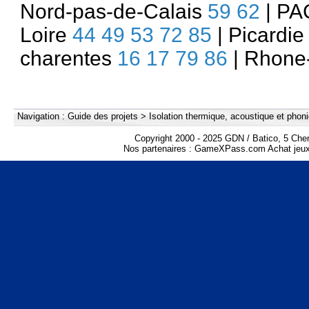
Nord-pas-de-Calais
59
62
| P
Loire
44
49
53
72
85
| Picardi
charentes
16
17
79
86
| Rhone
Navigation :
Guide des projets
>
Isolation thermique, acoustique et phon
Copyright 2000 - 2025 GDN / Batico, 5 Che
Nos partenaires :
GameXPass.com Achat jeux