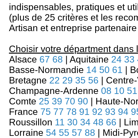
indispensables, pratiques et uti
(plus de 25 critères et les re
Artisan et entreprise partenair
Choisir votre départment dans la
Alsace
67
68
| Aquitaine
24
33
Basse-Normandie
14
50
61
| B
Bretagne
22
29
35
56
| Centre-
Champagne-Ardenne
08
10
51
Comte
25
39
70
90
| Haute-No
France
75
77
78
91
92
93
94
9
Roussillon
11
30
34
48
66
| Li
Lorraine
54
55
57
88
| Midi-Py