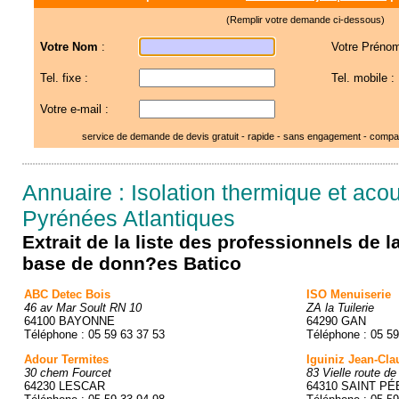
(Remplir votre demande ci-dessous)
Votre Nom
:
Votre Prénom
Tel. fixe :
Tel. mobile :
Votre e-mail :
service de demande de devis gratuit - rapide - sans engagement - compar
Annuaire : Isolation thermique et aco
Pyrénées Atlantiques
Extrait de la liste des professionnels de 
base de donn?es Batico
ABC Detec Bois
ISO Menuiserie
46 av Mar Soult RN 10
ZA la Tuilerie
64100 BAYONNE
64290 GAN
Téléphone : 05 59 63 37 53
Téléphone : 05 59
Adour Termites
Iguiniz Jean-Cla
30 chem Fourcet
83 Vielle route de
64230 LESCAR
64310 SAINT PÉ