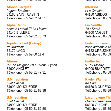
Téléphone : 05 59 33 94 98
Téléphone : 05 59
Afonso Jacques
Interisol
2 quart Bouérou
r La Cassière
64160 SAINT CASTIN
64150 ABIDOS
Téléphone : 05 59 62 61 51
Téléphone : 05 59
Alpha Rénov
Iso Souffle
chemin Latéral ZI La Linière
10 r Santé
64140 BILLÈRE
64600 ANGLET
Téléphone : 05 59 32 70 73
Téléphone : 05 59
Aquitaine Isol (Entrep)
Isolation Javier
rte Mourenx
zone artisanale M
64170 LACQ
64122 URRUGNE
Téléphone : 05 59 60 11 44
Téléphone : 05 59
Atrium
Isotherbat
P.A de Maignon 28 r Colonel Lynch
91 av Milady
64600 ANGLET
64200 BIARRITZ
Téléphone : 05 59 31 47 31
Téléphone : 05 59
B.M. Isolation
Kaefer Wanner
6 lot Pascal
rte Pau
64990 MOUGUERRE
64150 MOUREN
Téléphone : 05 59 31 62 38
Téléphone : 05 59
B.M.Isolation
Lacampagne Thi
6 lot Pascal
chemin départeme
64990 MOUGUERRE
64520 GUICHE
Téléphone : 05 59 31 62 50
Téléphone : 05 59