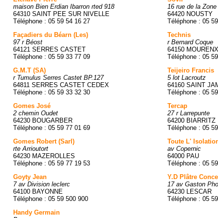
maison Bien Erdian Ibarron rted 918
16 rue de la Zone
64310 SAINT PEE SUR NIVELLE
64420 NOUSTY
Téléphone : 05 59 54 16 27
Téléphone : 05 59
Façadiers du Béarn (Les)
Technis
97 r Béost
r Bernard Coque
64121 SERRES CASTET
64150 MOUREN
Téléphone : 05 59 33 77 09
Téléphone : 05 59
G.M.T (SA)
Teijeiro Francis
r Tumulus Serres Castet BP.127
5 lot Lacroutz
64811 SERRES CASTET CEDEX
64160 SAINT J
Téléphone : 05 59 33 32 30
Téléphone : 05 59
Gomes José
Tercap
2 chemin Oudet
27 r Larrepunte
64230 BOUGARBER
64200 BIARRITZ
Téléphone : 05 59 77 01 69
Téléphone : 05 59
Gomes Robert (Sarl)
Toute L' Isolatio
rte Arrioutort
av Copernic
64230 MAZEROLLES
64000 PAU
Téléphone : 05 59 77 19 53
Téléphone : 05 59
Goyty Jean
Y.D Plâtre Conce
7 av Division leclerc
17 av Gaston Ph
64100 BAYONNE
64230 LESCAR
Téléphone : 05 59 500 900
Téléphone : 05 59
Handy Germain