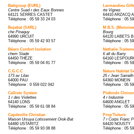
Batigroup (EURL)
Larmandieu Gilb
Centre Suad r des Eaux Bonnes
rte Vignes
64121 SERRES CASTET
64410 ARZACQ 
Téléphone : 05 59 33 24 03
Téléphone : 05 59
Bojabat (SARL)
M.B.S. (Menuiser
che Pinaquy
Bourg
64990 URCUIT
64120 LABETS 
Téléphone : 05 59 42 93 57
Téléphone : 05 59
Béarn Confort Isolation
Nathalie Traitem
chem Stade
6 all du Barry
64450 THÈZE
64160 LESPOUR
Téléphone : 05 59 04 81 77
Téléphone : 05 59
C.G.C.C
Nature Habitat S
173 av Lilas
25 r Jean Sarrailh
64000 PAU
64360 MONEIN
Téléphone : 0 559 022 042
Téléphone : 05 59
Callisto System
Plafonds Cloisons
1 r des Violettes
4 r Industrie
64140 LONS
64600 ANGLET
Téléphone : 05 59 61 08 84
Téléphone : 05 59
Capdeville Christian
Prop'Toiture
Maison Ursuya Lotissement Orok-Bat
7 r Corps Franc 
64480 USTARITZ
64420 NOUSTY
Téléphone : 05 59 93 08 88
Téléphone : 05 59