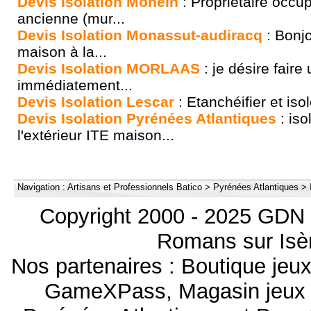
Devis Isolation Monein
: Propriétaire occ
ancienne (mur...
Devis Isolation Monassut-audiracq
: Bonjo
maison à la...
Devis Isolation MORLAAS
: je désire faire 
immédiatement...
Devis Isolation Lescar
: Etanchéifier et isol
Devis Isolation Pyrénées Atlantiques
: iso
l'extérieur ITE maison...
Navigation :
Artisans et Professionnels Batico
>
Pyrénées Atlantiques
>
Copyright 2000 - 2025 GDN 
Romans sur Isèr
Nos partenaires :
Boutique je
GameXPass
,
Magasin jeux