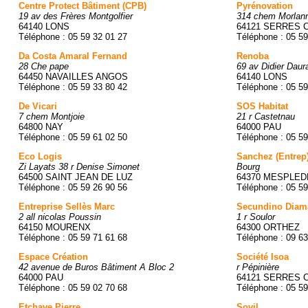
Centre Protect Bâtiment (CPB)
Pyrénovation
19 av des Frères Montgolfier
314 chem Morlan
64140 LONS
64121 SERRES 
Téléphone : 05 59 32 01 27
Téléphone : 05 59
Da Costa Amaral Fernand
Renoba
28 Che pape
69 av Didier Daur
64450 NAVAILLES ANGOS
64140 LONS
Téléphone : 05 59 33 80 42
Téléphone : 05 59
De Vicari
SOS Habitat
7 chem Montjoie
21 r Castetnau
64800 NAY
64000 PAU
Téléphone : 05 59 61 02 50
Téléphone : 05 59
Eco Logis
Sanchez (Entrep
Zi Layats 38 r Denise Simonet
Bourg
64500 SAINT JEAN DE LUZ
64370 MESPLED
Téléphone : 05 59 26 90 56
Téléphone : 05 59
Entreprise Sellès Marc
Secundino Diam
2 all nicolas Poussin
1 r Soulor
64150 MOURENX
64300 ORTHEZ
Téléphone : 05 59 71 61 68
Téléphone : 09 63
Espace Création
Société Isoa
42 avenue de Buros Bâtiment A Bloc 2
r Pépinière
64000 PAU
64121 SERRES 
Téléphone : 05 59 02 70 68
Téléphone : 05 59
Etchave Pierre
Sovil