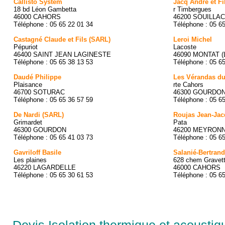
Callisto System
Jacq André et Fi
18 bd Léon Gambetta
r Timbergues
46000 CAHORS
46200 SOUILLAC
Téléphone : 05 65 22 01 34
Téléphone : 05 6
Castagné Claude et Fils (SARL)
Leroi Michel
Pépuriot
Lacoste
46400 SAINT JEAN LAGINESTE
46090 MONTAT (
Téléphone : 05 65 38 13 53
Téléphone : 05 6
Daudé Philippe
Les Vérandas d
Plaisance
rte Cahors
46700 SOTURAC
46300 GOURDO
Téléphone : 05 65 36 57 59
Téléphone : 05 6
De Nardi (SARL)
Roujas Jean-Ja
Grimardet
Pata
46300 GOURDON
46200 MEYRON
Téléphone : 05 65 41 03 73
Téléphone : 05 6
Gavriloff Basile
Salanié-Bertrand
Les plaines
628 chem Gravet
46220 LAGARDELLE
46000 CAHORS
Téléphone : 05 65 30 61 53
Téléphone : 05 6