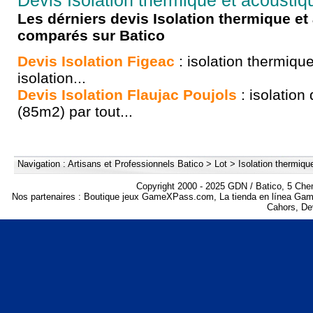
Devis Isolation thermique et acoustiq
Les dérniers devis Isolation thermique et
comparés sur Batico
Devis Isolation Figeac
: isolation thermiq
isolation...
Devis Isolation Flaujac Poujols
: isolatio
(85m2) par tout...
Navigation :
Artisans et Professionnels Batico
>
Lot
>
Isolation thermiqu
Copyright 2000 - 2025 GDN / Batico, 5 Che
Nos partenaires :
Boutique jeux GameXPass.com
,
La tienda en línea G
Cahors
,
Dev