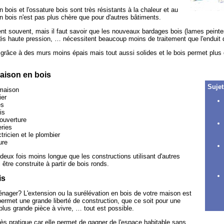
bois et l'ossature bois sont très résistants à la chaleur et au
n bois n'est pas plus chère que pour d'autres bâtiments.
ient souvent, mais il faut savoir que les nouveaux bardages bois (lames peint
iés haute pression, … nécessitent beaucoup moins de traitement que l'enduit
grâce à des murs moins épais mais tout aussi solides et le bois permet plus 
aison en bois
Sujet
 maison
ier
es
is
ouverture
ries
tricien et le plombier
ure
deux fois moins longue que les constructions utilisant d'autres
tre construite à partir de bois ronds.
is
nager? L'extension ou la surélévation en bois de votre maison est
ermet une grande liberté de construction, que ce soit pour une
lus grande pièce à vivre, … tout est possible.
rès pratique car elle permet de gagner de l'espace habitable sans