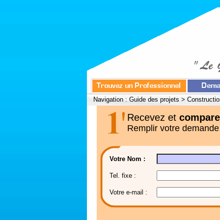
Navigation :
Guide des projets
>
Constructio
Recevez et
compare
Remplir votre demande
Votre Nom :
Tel. fixe :
Votre e-mail :