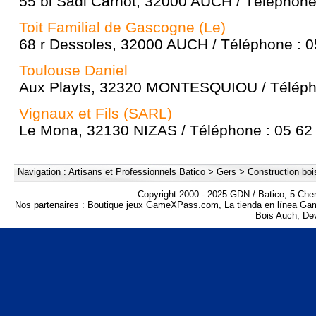
55 bl Sadi Carnot, 32000 AUCH / Téléphone
Toit Familial de Gascogne (Le)
68 r Dessoles, 32000 AUCH / Téléphone : 0
Toulouse Daniel
Aux Playts, 32320 MONTESQUIOU / Télépho
Vignaux et Fils (SARL)
Le Mona, 32130 NIZAS / Téléphone : 05 62
Navigation :
Artisans et Professionnels Batico
>
Gers
>
Construction boi
Copyright 2000 - 2025 GDN / Batico, 5 Che
Nos partenaires :
Boutique jeux GameXPass.com
,
La tienda en línea G
Bois Auch
,
Dev