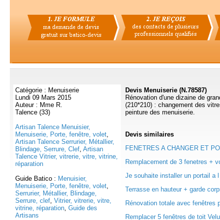
Catégorie : Menuiserie
Devis Menuiserie (N.78587)
Lundi 09 Mars 2015
Rénovation d'une dizaine de gran
Auteur : Mme R.
(210*210) : changement des vitres
Talence (33)
peinture des menuiserie.
Artisan Talence Menuisier,
Menuiserie, Porte, fenêtre, volet
,
Devis
similaires
Artisan Talence Serrurier, Métallier,
FENETRES A CHANGER ET PORT
Blindage, Serrure, Clef
,
Artisan
Talence Vitrier, vitrerie, vitre, vitrine,
Remplacement de 3 fenetres + vol
réparation
Je souhaite installer un portail a l
Guide Batico :
Menuisier,
Menuiserie, Porte, fenêtre, volet
,
Terrasse en hauteur + garde corps
Serrurier, Métallier, Blindage,
Serrure, clef
,
Vitrier, vitrerie, vitre,
Rénovation totale avec fenêtres p
vitrine, réparation
,
Guide des
Artisans
Remplacer 5 fenêtres de toit Velux