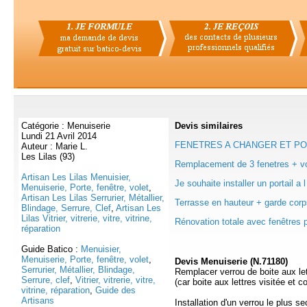
Catégorie : Menuiserie
Devis
similaires
Lundi 21 Avril 2014
FENETRES A CHANGER ET PORT
Auteur : Marie L.
Les Lilas (93)
Remplacement de 3 fenetres + vol
Artisan Les Lilas Menuisier,
Je souhaite installer un portail a l
Menuiserie, Porte, fenêtre, volet
,
Artisan Les Lilas Serrurier, Métallier,
Terrasse en hauteur + garde corps
Blindage, Serrure, Clef
,
Artisan Les
Lilas Vitrier, vitrerie, vitre, vitrine,
Rénovation totale avec fenêtres p
réparation
Guide Batico :
Menuisier,
Menuiserie, Porte, fenêtre, volet
,
Devis Menuiserie (N.71180)
Serrurier, Métallier, Blindage,
Remplacer verrou de boite aux le
Serrure, clef
,
Vitrier, vitrerie, vitre,
(car boite aux lettres visitée et co
vitrine, réparation
,
Guide des
Artisans
Installation d'un verrou le plus se