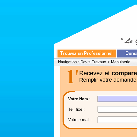
Navigation :
Devis Travaux
>
Menuiserie
Recevez et
compare
Remplir votre demande
Votre Nom :
Tel. fixe :
Votre e-mail :