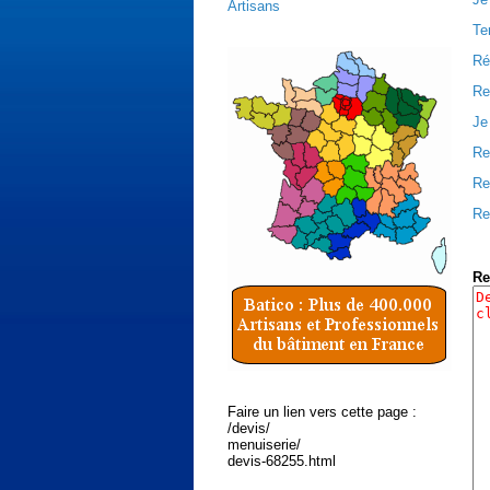
Artisans
Te
Ré
Re
Je
Re
Re
Re
Re
Faire un lien vers cette page :
/devis/
menuiserie/
devis-68255.html