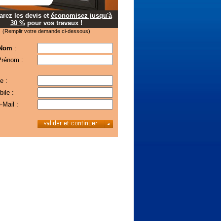
rez les devis et
économisez jusqu'à
30 %
pour vos travaux !
(Remplir votre demande ci-dessous)
 Nom
:
Prénom :
e :
ile :
-Mail :