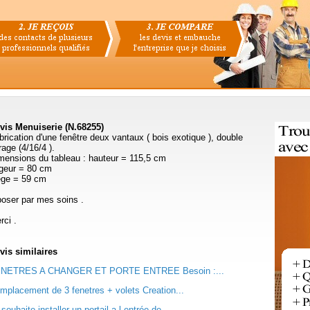
vis Menuiserie (N.68255)
brication d'une fenêtre deux vantaux ( bois exotique ), double
rage (4/16/4 ).
mensions du tableau : hauteur = 115,5 cm
rgeur = 80 cm
ège = 59 cm
poser par mes soins .
rci .
vis
similaires
NETRES A CHANGER ET PORTE ENTREE Besoin :...
mplacement de 3 fenetres + volets Creation...
souhaite installer un portail a l entrée de...