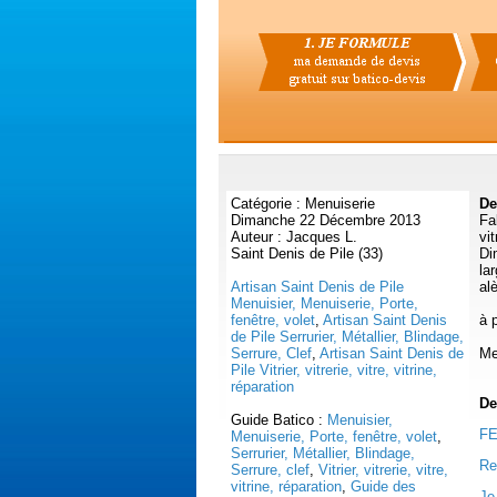
Catégorie : Menuiserie
De
Dimanche 22 Décembre 2013
Fa
Auteur : Jacques L.
vit
Saint Denis de Pile (33)
Di
la
Artisan Saint Denis de Pile
al
Menuisier, Menuiserie, Porte,
fenêtre, volet
,
Artisan Saint Denis
à 
de Pile Serrurier, Métallier, Blindage,
Serrure, Clef
,
Artisan Saint Denis de
Me
Pile Vitrier, vitrerie, vitre, vitrine,
réparation
De
Guide Batico :
Menuisier,
FE
Menuiserie, Porte, fenêtre, volet
,
Serrurier, Métallier, Blindage,
Re
Serrure, clef
,
Vitrier, vitrerie, vitre,
vitrine, réparation
,
Guide des
Je 