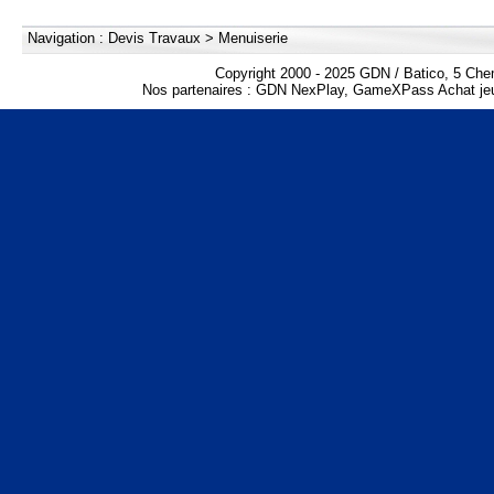
Navigation :
Devis Travaux
>
Menuiserie
Copyright 2000 - 2025 GDN / Batico, 5 Che
Nos partenaires :
GDN NexPlay
,
GameXPass Achat jeu