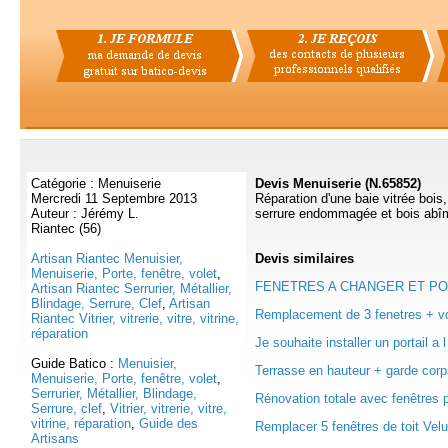
Catégorie : Menuiserie
Devis Menuiserie (N.65852)
Mercredi 11 Septembre 2013
Réparation d'une baie vitrée bois,
Auteur : Jérémy L.
serrure endommagée et bois abî
Riantec (56)
Artisan Riantec Menuisier,
Devis
similaires
Menuiserie, Porte, fenêtre, volet
,
FENETRES A CHANGER ET PORT
Artisan Riantec Serrurier, Métallier,
Blindage, Serrure, Clef
,
Artisan
Remplacement de 3 fenetres + vol
Riantec Vitrier, vitrerie, vitre, vitrine,
réparation
Je souhaite installer un portail a l
Guide Batico :
Menuisier,
Terrasse en hauteur + garde corps
Menuiserie, Porte, fenêtre, volet
,
Serrurier, Métallier, Blindage,
Rénovation totale avec fenêtres p
Serrure, clef
,
Vitrier, vitrerie, vitre,
vitrine, réparation
,
Guide des
Remplacer 5 fenêtres de toit Velux
Artisans