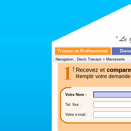
Navigation :
Devis Travaux
>
Menuiserie
Recevez et
compare
Remplir votre demande
Votre Nom :
Tel. fixe :
Votre e-mail :