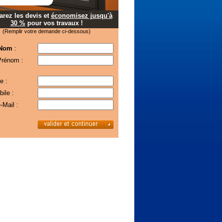
rez les devis et
économisez jusqu'à
30 %
pour vos travaux !
(Remplir votre demande ci-dessous)
 Nom
:
Prénom :
e :
ile :
-Mail :