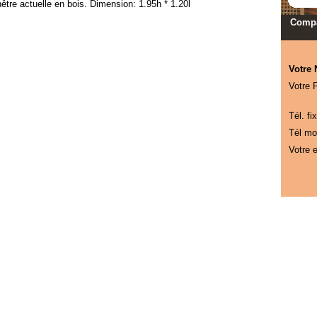
nêtre actuelle en bois. Dimension: 1.95h * 1.20l
Compa
Votre
Votre 
Tél. fix
Tél mob
Votre e