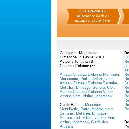
Catégorie : Menuiserie
De
Dimanche 14 Février 2010
FE
Auteur : Jonathan B.
Re
Chateau D'olonne (85)
Je 
Te
Artisan Chateau D'olonne Menuisier,
Ré
Menuiserie, Porte, fenêtre, volet
,
Re
Artisan Chateau D'olonne Serrurier,
Je
Métallier, Blindage, Serrure, Clef
,
Re
Artisan Chateau D'olonne Vitrier,
Re
vitrerie, vitre, vitrine, réparation
Re
Re
Guide Batico :
Menuisier,
Re
Menuiserie, Porte, fenêtre, volet
,
Re
Serrurier, Métallier, Blindage,
Serrure, clef
,
Vitrier, vitrerie, vitre,
vitrine, réparation
,
Guide des
De
Artisans
Po