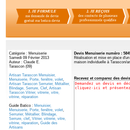
Catégorie : Menuiserie
Devis Menuiserie numéro : 584
Samedi 09 Février 2013
Réalisation et mise en place d'un
Auteur : Claude E.
maison individuelle à Tarascon/ar
Tarascon (09)
Artisan Tarascon Menuisier,
Recevez et comparez des devi
Menuiserie, Porte, fenêtre, volet
,
Artisan Tarascon Serrurier, Métallier,
Blindage, Serrure, Clef
,
Artisan
Tarascon Vitrier, vitrerie, vitre,
vitrine, réparation
Guide Batico :
Menuisier,
Menuiserie, Porte, fenêtre, volet
,
Serrurier, Métallier, Blindage,
Serrure, clef
,
Vitrier, vitrerie, vitre,
vitrine, réparation
,
Guide des
Artisans