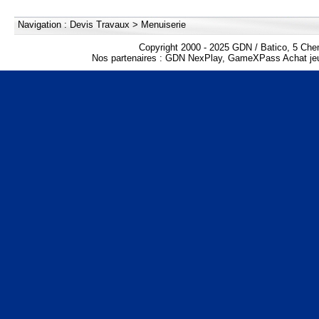
Navigation :
Devis Travaux
>
Menuiserie
Copyright 2000 - 2025 GDN / Batico, 5 Che
Nos partenaires :
GDN NexPlay
,
GameXPass Achat jeu