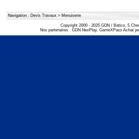
Navigation :
Devis Travaux
>
Menuiserie
Copyright 2000 - 2025 GDN / Batico, 5 Che
Nos partenaires :
GDN NexPlay
,
GameXPass Achat jeu