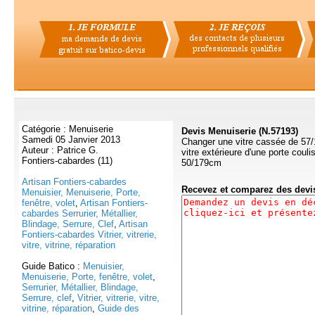
Catégorie : Menuiserie
Devis Menuiserie (N.57193)
Samedi 05 Janvier 2013
Changer une vitre cassée de 57/1
Auteur : Patrice G.
vitre extérieure d'une porte coul
Fontiers-cabardes (11)
50/179cm
Artisan Fontiers-cabardes
Recevez et comparez des dev
Menuisier, Menuiserie, Porte,
fenêtre, volet
,
Artisan Fontiers-
cabardes Serrurier, Métallier,
Blindage, Serrure, Clef
,
Artisan
Fontiers-cabardes Vitrier, vitrerie,
vitre, vitrine, réparation
Guide Batico :
Menuisier,
Menuiserie, Porte, fenêtre, volet
,
Serrurier, Métallier, Blindage,
Serrure, clef
,
Vitrier, vitrerie, vitre,
vitrine, réparation
,
Guide des