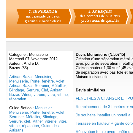
Catégorie : Menuiserie
Devis Menuiserie (N.55745)
Mercredi 07 Novembre 2012
Création d'une séparation métalliq
Auteur : Andre D.
avec porte de séparation métalliq
Bazas (33)
Cloison hauteur 1,30 sur 1,45 avec
de séparation avec bas tôle et hau
Artisan Bazas Menuisier,
Maison individuelle.
Menuiserie, Porte, fenêtre, volet
,
Artisan Bazas Serrurier, Métallier,
Blindage, Serrure, Clef
,
Artisan
Devis
similaires
Bazas Vitrier, vitrerie, vitre, vitrine,
FENETRES A CHANGER ET PORT
réparation
Remplacement de 3 fenetres + vol
Guide Batico :
Menuisier,
Menuiserie, Porte, fenêtre, volet
,
Je souhaite installer un portail a l
Serrurier, Métallier, Blindage,
Serrure, clef
,
Vitrier, vitrerie, vitre,
Terrasse en hauteur + garde corps
vitrine, réparation
,
Guide des
Artisans
Rénovation totale avec fenêtres p