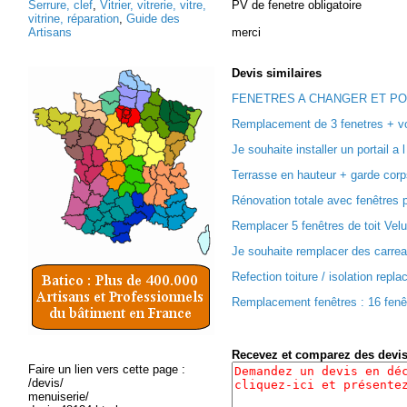
Serrure, clef
,
Vitrier, vitrerie, vitre,
PV de fenetre obligatoire
vitrine, réparation
,
Guide des
Artisans
merci
Devis
similaires
FENETRES A CHANGER ET PORT
Remplacement de 3 fenetres + vol
Je souhaite installer un portail a l
Terrasse en hauteur + garde corps
Rénovation totale avec fenêtres p
Remplacer 5 fenêtres de toit Velux
Je souhaite remplacer des carreau
Refection toiture / isolation repl
Remplacement fenêtres : 16 fenêtr
Recevez et comparez des devi
Faire un lien vers cette page :
/devis/
menuiserie/