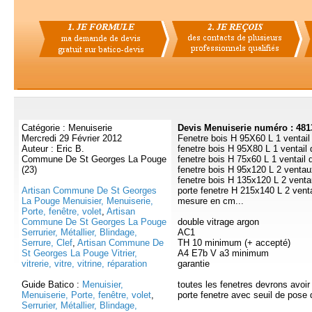
Catégorie : Menuiserie
Devis Menuiserie numéro : 481
Mercredi 29 Février 2012
Fenetre bois H 95X60 L 1 ventail 
Auteur : Eric B.
fenetre bois H 95X80 L 1 ventail 
Commune De St Georges La Pouge
fenetre bois H 75x60 L 1 ventail 
(23)
fenetre bois H 95x120 L 2 ventau
fenetre bois H 135x120 L 2 venta
Artisan Commune De St Georges
porte fenetre H 215x140 L 2 vent
La Pouge Menuisier, Menuiserie,
mesure en cm...
Porte, fenêtre, volet
,
Artisan
Commune De St Georges La Pouge
double vitrage argon
Serrurier, Métallier, Blindage,
AC1
Serrure, Clef
,
Artisan Commune De
TH 10 minimum (+ accepté)
St Georges La Pouge Vitrier,
A4 E7b V a3 minimum
vitrerie, vitre, vitrine, réparation
garantie
Guide Batico :
Menuisier,
toutes les fenetres devrons avoi
Menuiserie, Porte, fenêtre, volet
,
porte fenetre avec seuil de pose d
Serrurier, Métallier, Blindage,