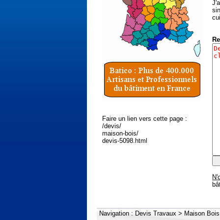
J'
si
cu
Re
Faire un lien vers cette page :
/devis/
maison-bois/
devis-5098.html
N'
bâ
Navigation :
Devis Travaux
>
Maison Bois