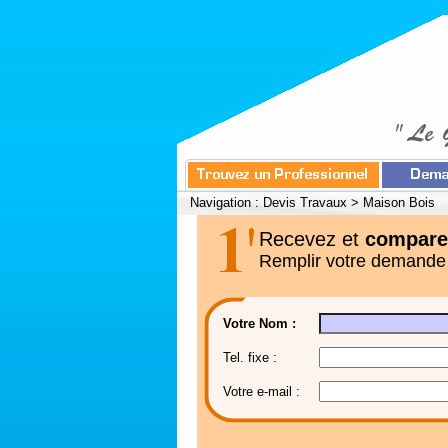
Navigation :
Devis Travaux
>
Maison Bois
Recevez et
compare
Remplir votre demande
Votre Nom :
Tel. fixe :
Votre e-mail :