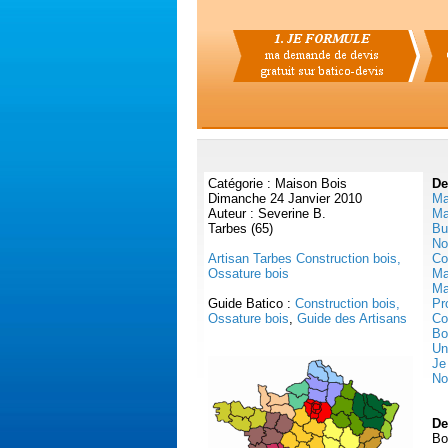
Catégorie : Maison Bois
De
Dimanche 24 Janvier 2010
Ma
Auteur : Severine B.
Ma
Tarbes (65)
Bu
No
Artisan Tarbes Construction bois,
Co
Ossature bois
Ma
Ma
Guide Batico :
Construction bois,
Pr
Ossature bois
,
Guide des Artisans
Co
Bo
Un
Je
No
De
Bo