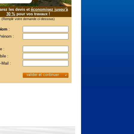
rez les devis et
économisez jusqu'à
30 %
pour vos travaux !
(Remplir votre demande ci-dessous)
 Nom
:
Prénom :
e :
ile :
-Mail :