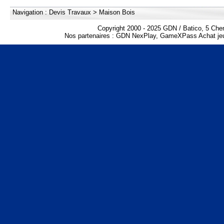
Navigation :
Devis Travaux
>
Maison Bois
Copyright 2000 - 2025 GDN / Batico, 5 Che
Nos partenaires :
GDN NexPlay
,
GameXPass Achat jeu