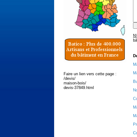
N'
bâ
D
Ma
Ma
Faire un lien vers cette page :
/devis/
Bu
maison-bois/
devis-37849.html
No
Co
Ma
Ma
Pr
Co