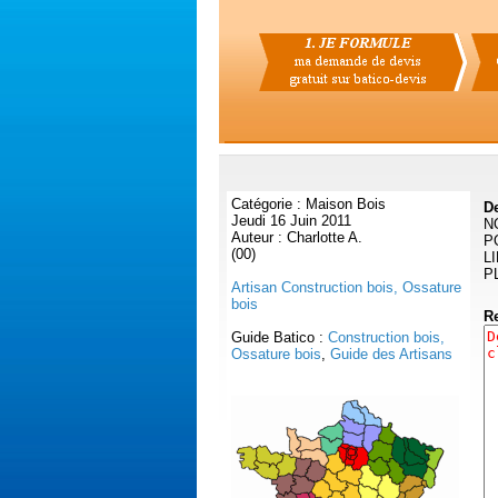
Catégorie : Maison Bois
D
Jeudi 16 Juin 2011
N
Auteur : Charlotte A.
P
(00)
L
P
Artisan Construction bois, Ossature
bois
R
Guide Batico :
Construction bois,
Ossature bois
,
Guide des Artisans