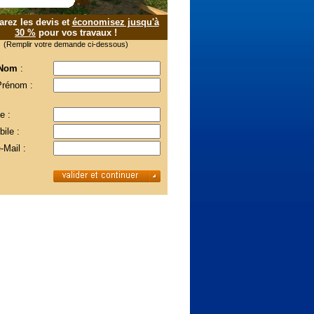
rez les devis et
économisez jusqu'à
30 %
pour vos travaux !
(Remplir votre demande ci-dessous)
 Nom
:
Prénom :
e :
ile :
-Mail :