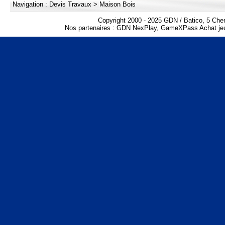
Navigation :
Devis Travaux
>
Maison Bois
Copyright 2000 - 2025 GDN / Batico, 5 Che
Nos partenaires :
GDN NexPlay
,
GameXPass Achat jeu