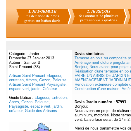
Catégorie : Jardin
Devis
similaires
Dimanche 27 Janvier 2013
Terrasse en bois ou composite po
Auteur : Samuel B.
Aménagement cloture pergola a
Saint Prouant (85)
Bonjour, Nous avons pour projet u
Réalisation d'une terrasse en bois
Artisan Saint Prouant Elagueur,
FAIRE UN ABRIS DE JARDIN E
entretien, Arbres, Gazon, Pelouse
,
AMENGAGEMENT JARDIN AUTO
Artisan Saint Prouant Paysagiste,
Renovation exterieure complete d 
espace vert, jardin, Créateur
Construction d'une maison -Amé
Guide Batico :
Elagueur, Entretien,
Abres, Gazon, Pelouse
,
Devis Jardin numéro : 57993
Paysagiste, espace vert, jardin,
Bonjour,
créateur
,
Guide des Artisans
Nous avons en projet de réaliser u
aluminium, motorisé. Notre terra
vent. La surface serait de 17 m2.
Merci de nous transmettre vos de