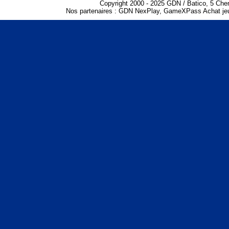
Copyright 2000 - 2025 GDN / Batico, 5 Che
Nos partenaires :
GDN NexPlay
,
GameXPass Achat jeu