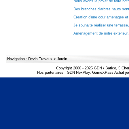
Nous avons le projet de faire notre
Des branches d'arbres hauts sont 
Creation d'une cour amenagee et 
Je souhaite réaliser une terrasse,
Aménagement de notre extérieur, 
Navigation :
Devis Travaux
>
Jardin
Copyright 2000 - 2025 GDN / Batico, 5 Che
Nos partenaires :
GDN NexPlay
,
GameXPass Achat jeu