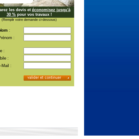
rez les devis et
économisez jusqu'à
30 %
pour vos travaux !
(Remplir votre demande ci-dessous)
 Nom
:
Prénom :
e :
ile :
-Mail :