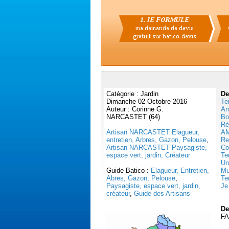
Catégorie : Jardin
De
Dimanche 02 Octobre 2016
Te
Auteur : Corinne G.
Am
NARCASTET (64)
Bo
Ré
Artisan NARCASTET Elagueur,
AM
entretien, Arbres, Gazon, Pelouse
,
Re
Artisan NARCASTET Paysagiste,
Co
espace vert, jardin, Créateur
Te
Un
Guide Batico :
Elagueur, Entretien,
Mu
Abres, Gazon, Pelouse
,
Te
Paysagiste, espace vert, jardin,
Je
créateur
,
Guide des Artisans
De
FA