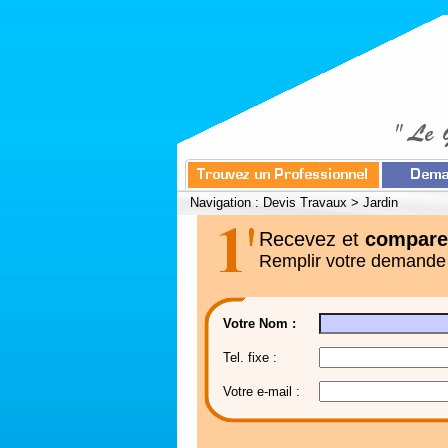
Navigation :
Devis Travaux
>
Jardin
Recevez et
compare
Remplir votre demande
Votre Nom :
Tel. fixe :
Votre e-mail :