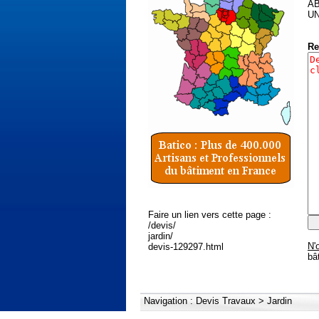
AB
UN
Re
Faire un lien vers cette page :
/devis/
jardin/
N'
devis-129297.html
bâ
Navigation :
Devis Travaux
>
Jardin