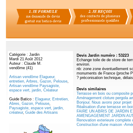
Catégorie : Jardin
Devis Jardin numéro : 53223
Mardi 21 Août 2012
Echange toile de de store de terr
Auteur : Claude M.
environ.
vendôme (41)
nb: zone zone éventuellement so
monuments de France (proche P
Artisan vendôme Elagueur,
? préconisation technique, délais
entretien, Arbres, Gazon, Pelouse
,
Artisan vendôme Paysagiste,
Devis
similaires
espace vert, jardin, Créateur
Terrasse en bois ou composite p
Aménagement cloture pergola a
Guide Batico :
Elagueur, Entretien,
Bonjour, Nous avons pour projet 
Abres, Gazon, Pelouse
,
Réalisation d'une terrasse en bois
Paysagiste, espace vert, jardin,
FAIRE UN ABRIS DE JARDIN E
créateur
,
Guide des Artisans
AMENGAGEMENT JARDIN AUTO
Renovation exterieure complete d
Construction d'une maison -Amé