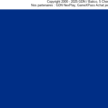
Copyright 2000 - 2025 GDN / Batico, 5 Che
Nos partenaires :
GDN NexPlay
,
GameXPass Achat jeu