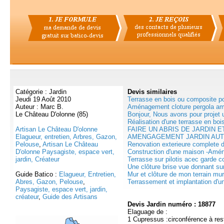
Catégorie : Jardin
Devis
similaires
Jeudi 19 Août 2010
Terrasse en bois ou composite po
Auteur : Marc B.
Aménagement cloture pergola a
Le Château D'olonne (85)
Bonjour, Nous avons pour projet u
Réalisation d'une terrasse en bois
Artisan Le Château D'olonne
FAIRE UN ABRIS DE JARDIN E
Elagueur, entretien, Arbres, Gazon,
AMENGAGEMENT JARDIN AUTO
Pelouse
,
Artisan Le Château
Renovation exterieure complete d 
D'olonne Paysagiste, espace vert,
Construction d'une maison -Amé
jardin, Créateur
Terrasse sur pilotis acec garde co
Une clôture brise vue donnant sur
Guide Batico :
Elagueur, Entretien,
Mur et clôture de mon terrain mur
Abres, Gazon, Pelouse
,
Terrassement et implantation d'un
Paysagiste, espace vert, jardin,
créateur
,
Guide des Artisans
Devis Jardin numéro : 18877
Elaguage de :
1 Cupressus :circonférence à res