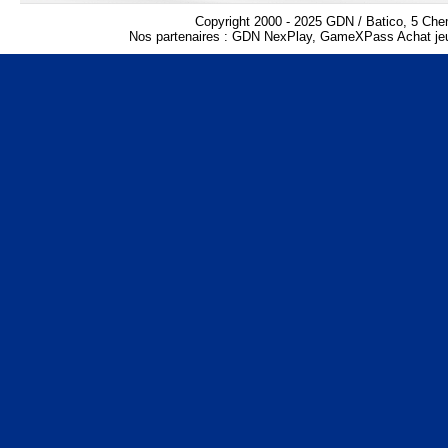
Copyright 2000 - 2025 GDN / Batico, 5 Che
Nos partenaires :
GDN NexPlay
,
GameXPass Achat jeu