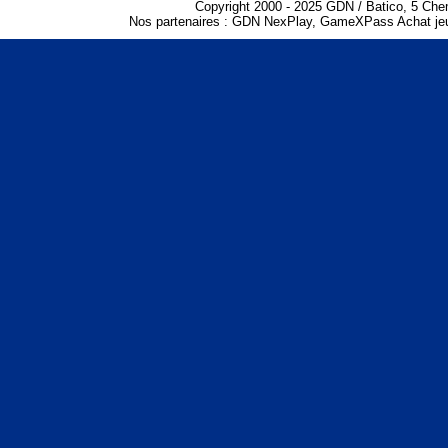
Copyright 2000 - 2025 GDN / Batico, 5 Che
Nos partenaires :
GDN NexPlay
,
GameXPass Achat jeu