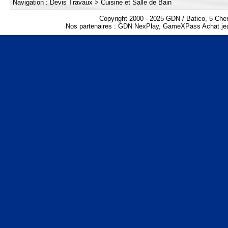
Navigation :
Devis Travaux
>
Cuisine et Salle de Bain
Copyright 2000 - 2025 GDN / Batico, 5 Che
Nos partenaires :
GDN NexPlay
,
GameXPass Achat jeu