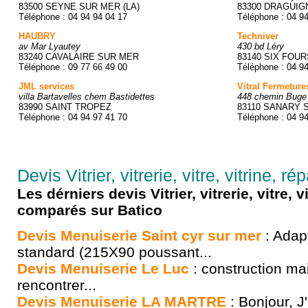
83500 SEYNE SUR MER (LA)
83300 DRAGUIG
Téléphone : 04 94 94 04 17
Téléphone : 04 9
HAUBRY
Techniver
av Mar Lyautey
430 bd Léry
83240 CAVALAIRE SUR MER
83140 SIX FOU
Téléphone : 09 77 66 49 00
Téléphone : 04 9
JML services
Vitral Fermeture
villa Bartavelles chem Bastidettes
448 chemin Buge
83990 SAINT TROPEZ
83110 SANARY 
Téléphone : 04 94 97 41 70
Téléphone : 04 9
Devis Vitrier, vitrerie, vitre, vitrine, r
Les dérniers devis Vitrier, vitrerie, vitre, v
comparés sur Batico
Devis Menuiserie Saint cyr sur mer
: Adapt
standard (215X90 poussant...
Devis Menuiserie Le Luc
: construction ma
rencontrer...
Devis Menuiserie LA MARTRE
: Bonjour, J