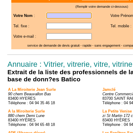
(Remplir votre demande ci-dessous)
Votre Nom
:
Votre Prénom
Tel. fixe :
Tel. mobile :
Votre e-mail :
service de demande de devis gratuit - rapide - sans engagement - compar
Annuaire : Vitrier, vitrerie, vitre, vitri
Extrait de la liste des professionnels de 
base de donn?es Batico
A La Miroiterie Jean Surle
Jamclé
90 chem Beauvallon Bas
Centre Commercia
83400 HYERES
83700 SAINT R
Téléphone : 04 94 35 46 18
Téléphone : 04 9
A la Miroiterie Surle
La Petite Venise
880 chem Demi Lune
zi St Martin 172
83400 HYÈRES
83400 HYÈRES
Téléphone : 04 94 65 48 18
Téléphone : 04 9
ADE (Abaque décor)
Les Fenêtres Se