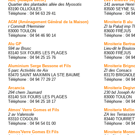
Quartier des plantades allée des Myosotis
141 avenue Henri
83190 OLLIOULES
83500 SEYNE SU
Téléphone : 04 94 63 29 41
Téléphone : 04 9
AGM (Aménagement Général de la Maison)
Miroiterie B alu
r Commdt l'Herminier
ZI la Palud imp 
83000 TOULON
83600 FRÉJUS
Téléphone : 04 94 46 90 14
Téléphone : 04 9
Alu GP
Miroiterie Bertra
594 av Brusc
Lieu-dit le Boui
83140 SIX FOURS LES PLAGES
83600 FRÉJUS
Téléphone : 04 94 25 15 76
Téléphone : 04 9
Aluminium Serge Bessone et Fils
Miroiterie Brign
5 parc Activités rte Aix
ZI des Consacs
83470 SAINT MAXIMIN LA STE.BAUME
83170 BRIGNOL
Téléphone : 04 94 77 29 27
Téléphone : 04 9
Arcancia
Miroiterie Degiv
294 chem Jaumard
230 bd Joseph An
83140 SIX FOURS LES PLAGES
83000 TOULON
Téléphone : 04 94 25 18 17
Téléphone : 04 9
Atmos' Verre Gomes et Fils
Miroiterie Mellin
2 av Valensole
ZA les Terrasson
83310 COGOLIN
83440 TOURRE
Téléphone : 04 94 54 01 00
Téléphone : 04 9
Atmos'Verre Gomes Et Fils
Miroiterie Monni