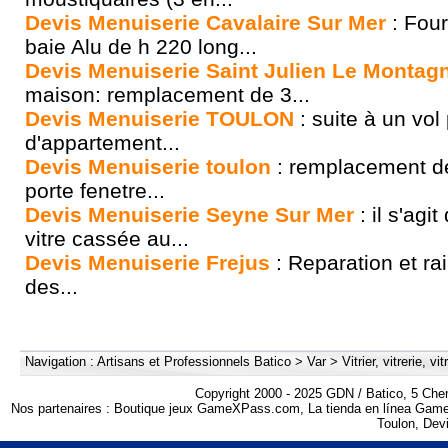
Devis Menuiserie Cavalaire Sur Mer
: Four
baie Alu de h 220 long...
Devis Menuiserie Saint Julien Le Montagn
maison: remplacement de 3...
Devis Menuiserie TOULON
: suite à un vol
d'appartement...
Devis Menuiserie toulon
: remplacement de
porte fenetre...
Devis Menuiserie Seyne Sur Mer
: il s'agi
vitre cassée au...
Devis Menuiserie Frejus
: Reparation et ra
des...
Navigation :
Artisans et Professionnels Batico
>
Var
>
Vitrier, vitrerie, vi
Copyright 2000 - 2025 GDN / Batico, 5 Che
Nos partenaires :
Boutique jeux GameXPass.com
,
La tienda en línea Ga
Toulon
,
Devi