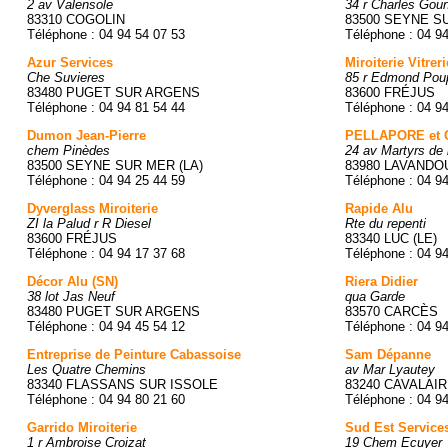
2 av Valensole
34 r Charles Gou
83310 COGOLIN
83500 SEYNE SU
Téléphone : 04 94 54 07 53
Téléphone : 04 9
Azur Services
Miroiterie Vitre
Che Suvieres
85 r Edmond Pou
83480 PUGET SUR ARGENS
83600 FRÉJUS
Téléphone : 04 94 81 54 44
Téléphone : 04 9
Dumon Jean-Pierre
PELLAPORE et Ci
chem Pinèdes
24 av Martyrs de 
83500 SEYNE SUR MER (LA)
83980 LAVANDOU
Téléphone : 04 94 25 44 59
Téléphone : 04 9
Dyverglass Miroiterie
Rapide Alu
ZI la Palud r R Diesel
Rte du repenti
83600 FRÉJUS
83340 LUC (LE)
Téléphone : 04 94 17 37 68
Téléphone : 04 9
Décor Alu (SN)
Riera Didier
38 lot Jas Neuf
qua Garde
83480 PUGET SUR ARGENS
83570 CARCÈS
Téléphone : 04 94 45 54 12
Téléphone : 04 9
Entreprise de Peinture Cabassoise
Sam Dépanne
Les Quatre Chemins
av Mar Lyautey
83340 FLASSANS SUR ISSOLE
83240 CAVALAI
Téléphone : 04 94 80 21 60
Téléphone : 04 9
Garrido Miroiterie
Sud Est Service
1 r Ambroise Croizat
19 Chem Ecuyer