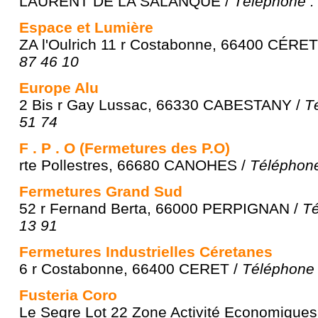
LAURENT DE LA SALANQUE /
Téléphone :
Espace et Lumière
ZA l'Oulrich 11 r Costabonne, 66400 CÉRET
87 46 10
Europe Alu
2 Bis r Gay Lussac, 66330 CABESTANY /
T
51 74
F . P . O (Fermetures des P.O)
rte Pollestres, 66680 CANOHES /
Téléphone
Fermetures Grand Sud
52 r Fernand Berta, 66000 PERPIGNAN /
Té
13 91
Fermetures Industrielles Céretanes
6 r Costabonne, 66400 CERET /
Téléphone 
Fusteria Coro
Le Segre Lot 22 Zone Activité Economiques