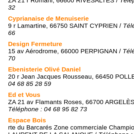
ZA 21 r Romani, 66600 RIVESALTES /
Télé
32
Cyprianaise de Menuiserie
9 r Lamartine, 66750 SAINT CYPRIEN /
Tél
66
Design Fermeture
15 av Aérodrome, 66000 PERPIGNAN /
Tél
70
Ebenisterie Olivé Daniel
20 r Jean Jacques Rousseau, 66450 POL
04 68 85 28 59
Ed et Vous
ZA 21 av Flamants Roses, 66700 ARGELÈ
Téléphone : 04 68 95 82 73
Espace Bois
rte du Barcarés Zone commerciale Champi