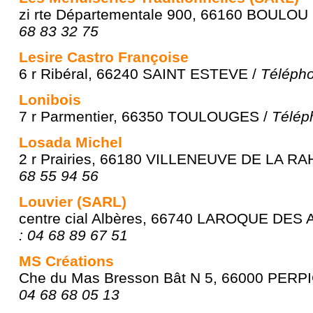
zi rte Départementale 900, 66160 BOULOU 
68 83 32 75
Lesire Castro Françoise
6 r Ribéral, 66240 SAINT ESTEVE /
Télépho
Lonibois
7 r Parmentier, 66350 TOULOUGES /
Télép
Losada Michel
2 r Prairies, 66180 VILLENEUVE DE LA RA
68 55 94 56
Louvier (SARL)
centre cial Albères, 66740 LAROQUE DES
: 04 68 89 67 51
MS Créations
Che du Mas Bresson Bât N 5, 66000 PERP
04 68 68 05 13