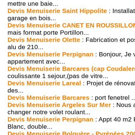
mettre une baie...
Devis Menuiserie Saint Hippolite
: Installa
garage en bois...
Devis Menuiserie CANET EN ROUSSILLO
mais format porte Portillon...
Devis Menuiserie Olette
: Fabrication et po
alu de 210...
Devis Menuiserie Perpignan
: Bonjour, Je 
appartement avec...
Devis Menuiserie Barcares (cap Coudaler
coulissante 1 sejour,(pas de vitre...
Devis Menuiserie Lareal
: Projet de rénova
des...
Devis Menuiserie Barcares
: port fenetrel ..
Devis Menuiserie Argeles Sur Mer
: Nous 
changer notre volet roulant...
Devis Menuiserie Perpignan
: Appt 40 m2 
Blanc, double...
Devis Menuiserie Bolquère - Pyrénées 20