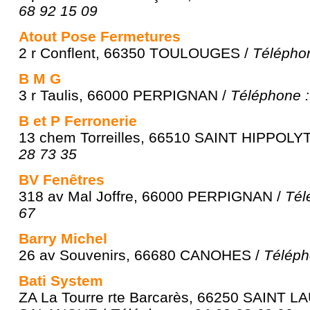
68 92 15 09
Atout Pose Fermetures
2 r Conflent, 66350 TOULOUGES /
Téléphon
B M G
3 r Taulis, 66000 PERPIGNAN /
Téléphone :
B et P Ferronerie
13 chem Torreilles, 66510 SAINT HIPPOLY
28 73 35
BV Fenêtres
318 av Mal Joffre, 66000 PERPIGNAN /
Tél
67
Barry Michel
26 av Souvenirs, 66680 CANOHES /
Téléph
Bati System
ZA La Tourre rte Barcarès, 66250 SAINT 