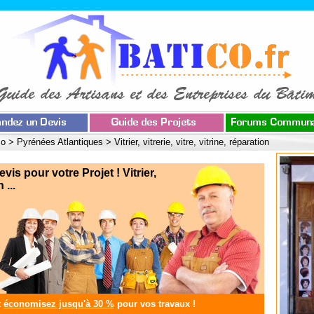
co
>
Pyrénées Atlantiques
>
Vitrier, vitrerie, vitre, vitrine, réparation
 pour votre Projet ! Vitrier,
 ...
t
économisez jusqu'à 30 %
pour vos travaux !