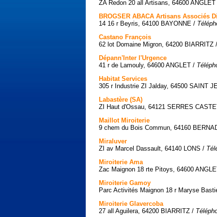
ZA Redon 20 all Artisans, 64600 ANGLET
BROGSER ABACA Artisans Associés Di
14 16 r Beyris, 64100 BAYONNE /
Téléph
Castano François
62 lot Domaine Migron, 64200 BIARRITZ 
Dépann'Inter l'Urgence
41 r de Lamouly, 64600 ANGLET /
Téléph
Habitat Services
305 r Industrie ZI Jalday, 64500 SAINT
Labastère (SA)
ZI Haut d'Ossau, 64121 SERRES CASTE
Maillot Miroiterie
9 chem du Bois Commun, 64160 BERNA
Miraluver
ZI av Marcel Dassault, 64140 LONS /
Tél
Miroiterie Ama
Zac Maignon 18 rte Pitoys, 64600 ANGLE
Miroiterie Gamoy
Parc Activités Maignon 18 r Maryse Bas
Miroiterie Glavercoba
27 all Aguilera, 64200 BIARRITZ /
Télépho