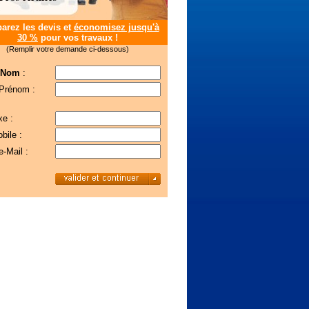
rez les devis et
économisez jusqu'à
30 %
pour vos travaux !
(Remplir votre demande ci-dessous)
 Nom
:
 Prénom :
xe :
bile :
e-Mail :