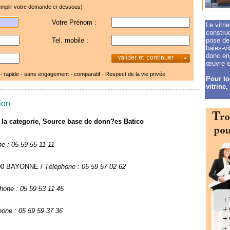
mplir votre demande ci-dessous)
Votre Prénom :
Le vitri
construc
Tel. mobile :
pose de 
baies-vi
donc en 
œuvre e
 - rapide - sans engagement - comparatif -
Respect de la vie privée
Pour tou
vitrine,
tion
de la categorie, Source base de donn?es Batico
e : 05 59 55 11 11
4100 BAYONNE /
Téléphone : 05 59 57 02 62
hone : 05 59 53 11 45
hone : 05 59 59 37 36