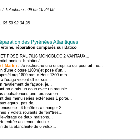
E /
Téléphone : 09 65 10 24 08
: 05 59 92 04 28
ne, réparation des Pyrénées Atlantiques
e, vitrine, réparation comparés sur Batico
ET POSE RAL 7016 MONOBLOC 2 VANTAUX...
tat ancien. Isolation/...
T Martin
: Je recherche une entreprise qui pourrait me...
on d'une cloture (160m)et pose d'un...
poséLarg 1800 mm x Haut 1300 mm -...
à l'orage violent d'hier soir...
n ravalement de façade, je...
t on a mis un coup avec un meuble...
s souhaiterions une terrasse en...
t des menuiseries extérieues 1 porte...
taux egaux, pas de...
nuiserie : 4 fenêtres a changer 2...
s 7 volets roulants de fen^tres...
ble-vitrage de deux maisons...
te entrée ancienne, double...
n de la étanchéité de 6 velux...