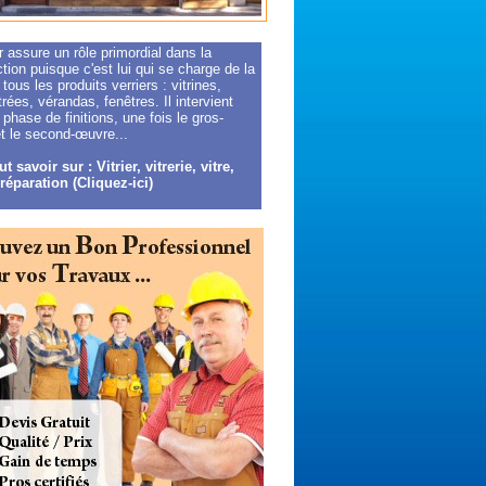
er assure un rôle primordial dans la
tion puisque c'est lui qui se charge de la
tous les produits verriers : vitrines,
trées, vérandas, fenêtres. Il intervient
phase de finitions, une fois le gros-
t le second-œuvre...
t savoir sur : Vitrier, vitrerie, vitre,
 réparation (Cliquez-ici)