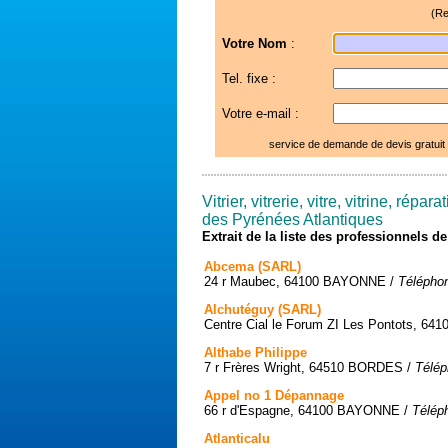
(Re
Votre Nom
:
Tel. fixe :
Votre e-mail :
service de demande de devis gratuit
Vitrier, vitrerie, vitre, vitrine, répara
des Pyrénées Atlantiques
Extrait de la liste des professionnels 
Abcema (SARL)
24 r Maubec, 64100 BAYONNE /
Téléphon
Alchutéguy (SARL)
Centre Cial le Forum ZI Les Pontots, 6
Althabe Philippe
7 r Frères Wright, 64510 BORDES /
Télép
Appel no 1 Dépannage
66 r d'Espagne, 64100 BAYONNE /
Télép
Atlanticalu