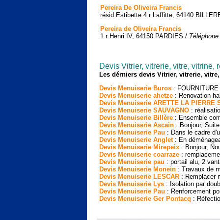
Pereira De Oliveira Francis
résid Estibette 4 r Laffitte, 64140 BILLER
Pereira de Oliveira Francis
1 r Henri IV, 64150 PARDIES /
Téléphone 
Devis Vitrier, vitrerie, vitre, vitri
Les dérniers devis Vitrier, vitrerie, vitr
Devis Menuiserie Buros
: FOURNITURE 
Devis Menuiserie ahetze
: Renovation habi
Devis Menuiserie ARETTE LA PIERRE S
Devis Menuiserie SAUVAGNO
: réalisati
Devis Menuiserie Billère
: Ensemble com
Devis Menuiserie Ascain
: Bonjour, Suite 
Devis Menuiserie Pau
: Dans le cadre d'u
Devis Menuiserie Anglet
: En déménagean
Devis Menuiserie Mirepeix
: Bonjour, Nou
Devis Menuiserie coarraze
: remplacemen
Devis Menuiserie pau
: portail alu, 2 van
Devis Menuiserie Monein
: Travaux de me
Devis Menuiserie LESCAR
: Remplacer me
Devis Menuiserie Lys
: Isolation par dou
Devis Menuiserie Pau
: Renforcement por
Devis Menuiserie Ger Pontacq
: Réfectio