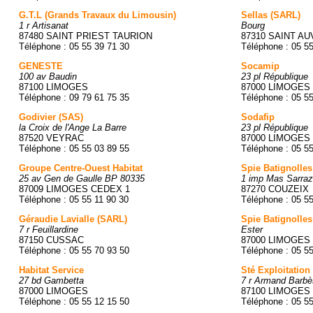
G.T.L (Grands Travaux du Limousin)
Sellas (SARL)
1 r Artisanat
Bourg
87480 SAINT PRIEST TAURION
87310 SAINT A
Téléphone : 05 55 39 71 30
Téléphone : 05 5
GENESTE
Socamip
100 av Baudin
23 pl République
87100 LIMOGES
87000 LIMOGES
Téléphone : 09 79 61 75 35
Téléphone : 05 5
Godivier (SAS)
Sodafip
la Croix de l'Ange La Barre
23 pl République
87520 VEYRAC
87000 LIMOGES
Téléphone : 05 55 03 89 55
Téléphone : 05 5
Groupe Centre-Ouest Habitat
Spie Batignolle
25 av Gen de Gaulle BP 80335
1 imp Mas Sarraz
87009 LIMOGES CEDEX 1
87270 COUZEIX
Téléphone : 05 55 11 90 30
Téléphone : 05 5
Géraudie Lavialle (SARL)
Spie Batignolle
7 r Feuillardine
Ester
87150 CUSSAC
87000 LIMOGES
Téléphone : 05 55 70 93 50
Téléphone : 05 5
Habitat Service
Sté Exploitation
27 bd Gambetta
7 r Armand Barbè
87000 LIMOGES
87100 LIMOGES
Téléphone : 05 55 12 15 50
Téléphone : 05 5