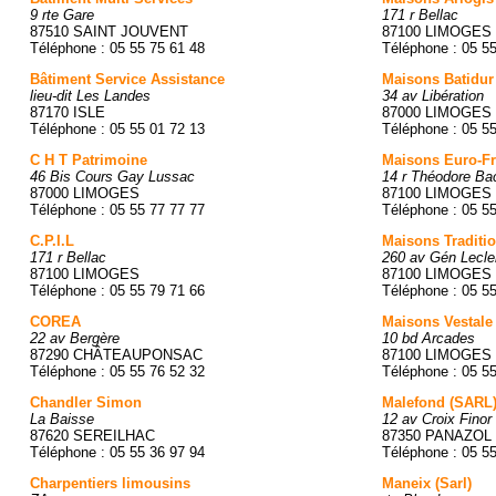
9 rte Gare
171 r Bellac
87510 SAINT JOUVENT
87100 LIMOGES
Téléphone : 05 55 75 61 48
Téléphone : 05 5
Bâtiment Service Assistance
Maisons Batidur
lieu-dit Les Landes
34 av Libération
87170 ISLE
87000 LIMOGES
Téléphone : 05 55 01 72 13
Téléphone : 05 5
C H T Patrimoine
Maisons Euro-F
46 Bis Cours Gay Lussac
14 r Théodore Ba
87000 LIMOGES
87100 LIMOGES
Téléphone : 05 55 77 77 77
Téléphone : 05 5
C.P.I.L
Maisons Traditio
171 r Bellac
260 av Gén Lecle
87100 LIMOGES
87100 LIMOGES
Téléphone : 05 55 79 71 66
Téléphone : 05 5
COREA
Maisons Vestale
22 av Bergère
10 bd Arcades
87290 CHÂTEAUPONSAC
87100 LIMOGES
Téléphone : 05 55 76 52 32
Téléphone : 05 5
Chandler Simon
Malefond (SARL
La Baisse
12 av Croix Finor
87620 SEREILHAC
87350 PANAZOL
Téléphone : 05 55 36 97 94
Téléphone : 05 5
Charpentiers limousins
Maneix (Sarl)