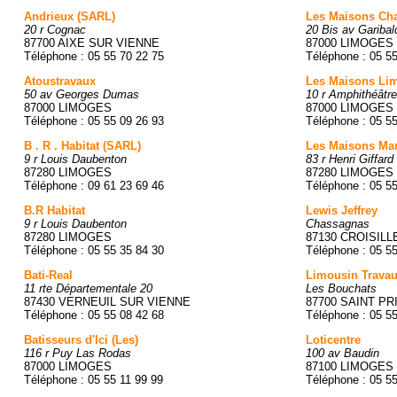
Andrieux (SARL)
Les Maisons Cha
20 r Cognac
20 Bis av Garibal
87700 AIXE SUR VIENNE
87000 LIMOGES
Téléphone : 05 55 70 22 75
Téléphone : 05 5
Atoustravaux
Les Maisons Li
50 av Georges Dumas
10 r Amphithéâtre
87000 LIMOGES
87000 LIMOGES
Téléphone : 05 55 09 26 93
Téléphone : 05 5
B . R . Habitat (SARL)
Les Maisons Mar
9 r Louis Daubenton
83 r Henri Giffard
87280 LIMOGES
87280 LIMOGES
Téléphone : 09 61 23 69 46
Téléphone : 05 5
B.R Habitat
Lewis Jeffrey
9 r Louis Daubenton
Chassagnas
87280 LIMOGES
87130 CROISILL
Téléphone : 05 55 35 84 30
Téléphone : 05 5
Bati-Real
Limousin Travau
11 rte Départementale 20
Les Bouchats
87430 VERNEUIL SUR VIENNE
87700 SAINT PR
Téléphone : 05 55 08 42 68
Téléphone : 05 5
Batisseurs d'Ici (Les)
Loticentre
116 r Puy Las Rodas
100 av Baudin
87000 LIMOGES
87100 LIMOGES
Téléphone : 05 55 11 99 99
Téléphone : 05 5