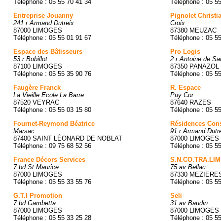
Téléphone : 05 55 70 41 34
Téléphone : 05 5
Entreprise Jouanny
Pignolet Christi
241 r Armand Dutreix
Croix
87000 LIMOGES
87380 MEUZAC
Téléphone : 05 55 01 91 67
Téléphone : 05 5
Espace des Bâtisseurs
Pro Logis
53 r Bobillot
2 r Antoine de Sa
87100 LIMOGES
87350 PANAZOL
Téléphone : 05 55 35 90 76
Téléphone : 05 5
Faugère Franck
R. Espace
La Vieille Ecole La Barre
Puy Cor
87520 VEYRAC
87640 RAZES
Téléphone : 05 55 03 15 80
Téléphone : 05 5
Fournet-Reymond Béatrice
Résidences Cons
Marsac
91 r Armand Dutr
87400 SAINT LÉONARD DE NOBLAT
87000 LIMOGES
Téléphone : 09 75 68 52 56
Téléphone : 05 5
France Décors Services
S.N.CO.TRA.LIM
7 bd St Maurice
75 av Bellac
87000 LIMOGES
87330 MEZIERE
Téléphone : 05 55 33 55 76
Téléphone : 05 5
G.T.I Promotion
Seli
7 bd Gambetta
31 av Baudin
87000 LIMOGES
87000 LIMOGES
Téléphone : 05 55 33 25 28
Téléphone : 05 5