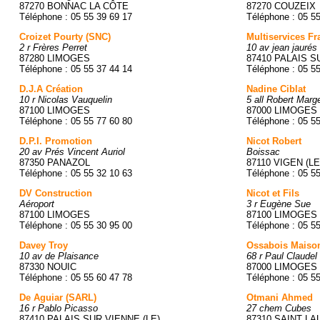
87270 BONNAC LA CÔTE
87270 COUZEIX
Téléphone : 05 55 39 69 17
Téléphone : 05 5
Croizet Pourty (SNC)
Multiservices F
2 r Frères Perret
10 av jean jaurés
87280 LIMOGES
87410 PALAIS S
Téléphone : 05 55 37 44 14
Téléphone : 05 5
D.J.A Création
Nadine Ciblat
10 r Nicolas Vauquelin
5 all Robert Marge
87100 LIMOGES
87000 LIMOGES
Téléphone : 05 55 77 60 80
Téléphone : 05 5
D.P.I. Promotion
Nicot Robert
20 av Prés Vincent Auriol
Boissac
87350 PANAZOL
87110 VIGEN (LE
Téléphone : 05 55 32 10 63
Téléphone : 05 5
DV Construction
Nicot et Fils
Aéroport
3 r Eugène Sue
87100 LIMOGES
87100 LIMOGES
Téléphone : 05 55 30 95 00
Téléphone : 05 5
Davey Troy
Ossabois Maison
10 av de Plaisance
68 r Paul Claudel
87330 NOUIC
87000 LIMOGES
Téléphone : 05 55 60 47 78
Téléphone : 05 5
De Aguiar (SARL)
Otmani Ahmed
16 r Pablo Picasso
27 chem Cubes
87410 PALAIS SUR VIENNE (LE)
87310 SAINT L