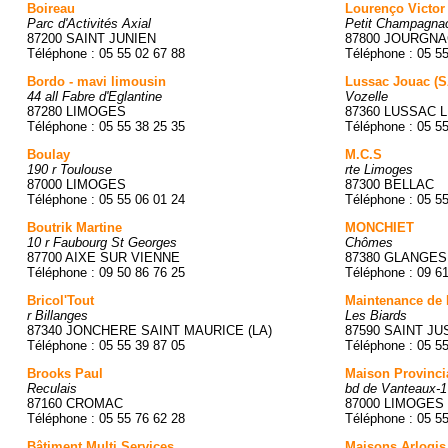
Boireau
Lourenço Victor
Parc d'Activités Axial
Petit Champagna
87200 SAINT JUNIEN
87800 JOURGN
Téléphone : 05 55 02 67 88
Téléphone : 05 5
Bordo - mavi limousin
Lussac Jouac (
44 all Fabre d'Eglantine
Vozelle
87280 LIMOGES
87360 LUSSAC 
Téléphone : 05 55 38 25 35
Téléphone : 05 5
Boulay
M.C.S
190 r Toulouse
rte Limoges
87000 LIMOGES
87300 BELLAC
Téléphone : 05 55 06 01 24
Téléphone : 05 5
Boutrik Martine
MONCHIET
10 r Faubourg St Georges
Chômes
87700 AIXE SUR VIENNE
87380 GLANGES
Téléphone : 09 50 86 76 25
Téléphone : 09 6
Bricol'Tout
Maintenance de 
r Billanges
Les Biards
87340 JONCHERE SAINT MAURICE (LA)
87590 SAINT J
Téléphone : 05 55 39 87 05
Téléphone : 05 5
Brooks Paul
Maison Provinci
Reculais
bd de Vanteaux-1
87160 CROMAC
87000 LIMOGES
Téléphone : 05 55 76 62 28
Téléphone : 05 5
Bâtiment Multi Services
Maisons Arlogis