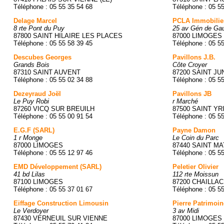
Téléphone : 05 55 35 54 68
Téléphone : 05 5
Delage Marcel
PCLA Immobilie
8 rte Pont du Puy
25 av Gén de Gau
87800 SAINT HILAIRE LES PLACES
87000 LIMOGES
Téléphone : 05 55 58 39 45
Téléphone : 05 55
Descubes Georges
Pavillons J.B.
Grands Bois
Côte Croyer
87310 SAINT AUVENT
87200 SAINT JU
Téléphone : 05 55 02 34 88
Téléphone : 05 5
Dezeyraud Joël
Pavillons JB
Le Puy Robi
r Marché
87260 VICQ SUR BREUILH
87500 SAINT YR
Téléphone : 05 55 00 91 54
Téléphone : 05 5
E.G.F (SARL)
Payne Damon
1 r Monge
Le Coin du Parc
87000 LIMOGES
87440 SAINT M
Téléphone : 05 55 12 97 46
Téléphone : 05 5
EMD Développement (SARL)
Peletier Olivier
41 bd Lilas
112 rte Moissun
87100 LIMOGES
87200 CHAILLA
Téléphone : 05 55 37 01 67
Téléphone : 05 5
Eiffage Construction Limousin
Pierre Patrimoin
Le Verdoyer
3 av Midi
87430 VERNEUIL SUR VIENNE
87000 LIMOGES