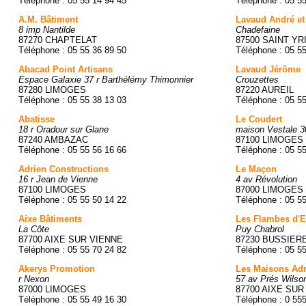
Téléphone : 05 55 14 94 45
Téléphone : 05 5
A.M. Bâtiment
Lavaud André et
8 imp Nantilde
Chadefaine
87270 CHAPTELAT
87500 SAINT YR
Téléphone : 05 55 36 89 50
Téléphone : 05 5
Abacad Point Artisans
Lavaud Jérôme
Espace Galaxie 37 r Barthélémy Thimonnier
Crouzettes
87280 LIMOGES
87220 AUREIL
Téléphone : 05 55 38 13 03
Téléphone : 05 5
Abatisse
Le Coudert
18 r Oradour sur Glane
maison Vestale 30
87240 AMBAZAC
87100 LIMOGES
Téléphone : 05 55 56 16 66
Téléphone : 05 5
Adrien Constructions
Le Maçon
16 r Jean de Vienne
4 av Révolution
87100 LIMOGES
87000 LIMOGES
Téléphone : 05 55 50 14 22
Téléphone : 05 5
Aixe Bâtiments
Les Flambes d'E
La Côte
Puy Chabrol
87700 AIXE SUR VIENNE
87230 BUSSIER
Téléphone : 05 55 70 24 82
Téléphone : 05 5
Akerys Promotion
Les Maisons Adr
r Nexon
57 av Prés Wilso
87000 LIMOGES
87700 AIXE SUR
Téléphone : 05 55 49 16 30
Téléphone : 0 55