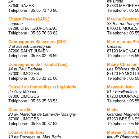
ZA
rte Blond
87640 RAZÈS
87330 MEZIERE
Téléphone : 05 55 71 40 90
Téléphone : 05 5
Chazat Fréres (SARL)
Marche Construc
Lagorce
33 Bis rue franço
87290 CHÂTEAUPONSAC
87000 LIMOGES
Téléphone : 05 55 76 63 82
Téléphone : 05 5
Compagnons Bâtisseurs (GIE)
Martin Louis-Phi
3 pl Joseph Lasvergnas
Cressac
87200 SAINT JUNIEN
87190 MAGNAC 
Téléphone : 05 55 02 96 59
Téléphone : 05 5
Compagnons de l'Habitat (Les)
Maury Christian
14 pl Paul Parbelle
Les Ribieres de 
87000 LIMOGES
87120 EYMOUTI
Téléphone : 05 55 31 21 00
Téléphone : 05 5
Conseil en Immobilier et Ingénierie
Meynard Jean
2 r Guy Môquet
81 r Feuillardiers
87000 LIMOGES
87230 DOURNA
Téléphone : 05 55 35 53 53
Téléphone : 05 5
Construc'tib
Mistri
23 av Maréchal de Lattre-de-Tassigny
Grandes Magnell
87000 LIMOGES
87250 BESSIN
Téléphone : 05 55 30 87 83
Téléphone : 05 5
Construire en Bois
Moreau (S.A.R.L
10 rte Pacages du Mas Batin
lieu-dit Planchett