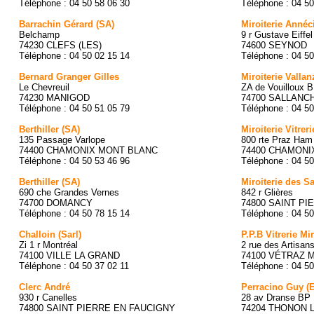
Téléphone : 04 50 58 06 30
Téléphone : 04 50
Barrachin Gérard (SA)
Miroiterie Annéc
Belchamp
9 r Gustave Eiffel
74230 CLEFS (LES)
74600 SEYNOD
Téléphone : 04 50 02 15 14
Téléphone : 04 50
Bernard Granger Gilles
Miroiterie Valla
Le Chevreuil
ZA de Vouilloux 
74230 MANIGOD
74700 SALLANC
Téléphone : 04 50 51 05 79
Téléphone : 04 50
Berthiller (SA)
Miroiterie Vitre
135 Passage Varlope
800 rte Praz Ham 
74400 CHAMONIX MONT BLANC
74400 CHAMONI
Téléphone : 04 50 53 46 96
Téléphone : 04 50
Berthiller (SA)
Miroiterie des S
690 che Grandes Vernes
842 r Glières
74700 DOMANCY
74800 SAINT P
Téléphone : 04 50 78 15 14
Téléphone : 04 50
Challoin (Sarl)
P.P.B Vitrerie Mir
Zi 1 r Montréal
2 rue des Artisan
74100 VILLE LA GRAND
74100 VÉTRAZ
Téléphone : 04 50 37 02 11
Téléphone : 04 50
Clerc André
Perracino Guy (
930 r Canelles
28 av Dranse BP
74800 SAINT PIERRE EN FAUCIGNY
74204 THONON 