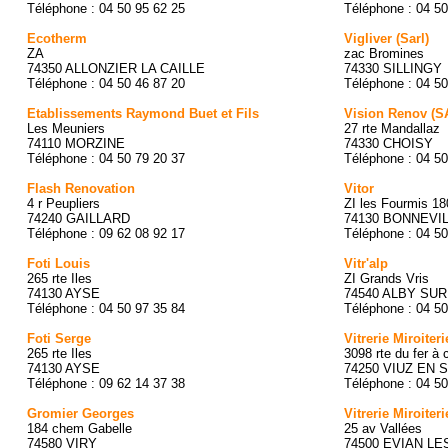
Téléphone : 04 50 95 62 25
Téléphone : 04 50
Ecotherm
Vigliver (Sarl)
ZA
zac Bromines
74350 ALLONZIER LA CAILLE
74330 SILLINGY
Téléphone : 04 50 46 87 20
Téléphone : 04 50
Etablissements Raymond Buet et Fils
Vision Renov (S
Les Meuniers
27 rte Mandallaz
74110 MORZINE
74330 CHOISY
Téléphone : 04 50 79 20 37
Téléphone : 04 50
Flash Renovation
Vitor
4 r Peupliers
ZI les Fourmis 18
74240 GAILLARD
74130 BONNEVI
Téléphone : 09 62 08 92 17
Téléphone : 04 50
Foti Louis
Vitr'alp
265 rte Iles
ZI Grands Vris
74130 AYSE
74540 ALBY SU
Téléphone : 04 50 97 35 84
Téléphone : 04 50
Foti Serge
Vitrerie Miroiteri
265 rte Iles
3098 rte du fer à 
74130 AYSE
74250 VIUZ EN 
Téléphone : 09 62 14 37 38
Téléphone : 04 50
Gromier Georges
Vitrerie Miroiter
184 chem Gabelle
25 av Vallées
74580 VIRY
74500 EVIAN LE