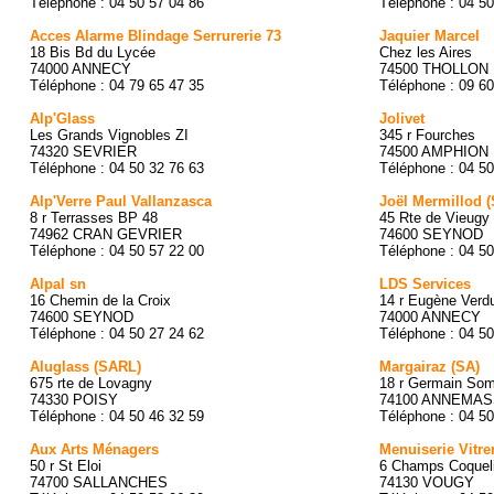
Téléphone : 04 50 57 04 86
Téléphone : 04 50
Acces Alarme Blindage Serrurerie 73
Jaquier Marcel
18 Bis Bd du Lycée
Chez les Aires
74000 ANNECY
74500 THOLLON
Téléphone : 04 79 65 47 35
Téléphone : 09 60
Alp'Glass
Jolivet
Les Grands Vignobles ZI
345 r Fourches
74320 SEVRIER
74500 AMPHION
Téléphone : 04 50 32 76 63
Téléphone : 04 50
Alp'Verre Paul Vallanzasca
Joël Mermillod 
8 r Terrasses BP 48
45 Rte de Vieugy
74962 CRAN GEVRIER
74600 SEYNOD
Téléphone : 04 50 57 22 00
Téléphone : 04 50
Alpal sn
LDS Services
16 Chemin de la Croix
14 r Eugène Verd
74600 SEYNOD
74000 ANNECY
Téléphone : 04 50 27 24 62
Téléphone : 04 50
Aluglass (SARL)
Margairaz (SA)
675 rte de Lovagny
18 r Germain Som
74330 POISY
74100 ANNEMA
Téléphone : 04 50 46 32 59
Téléphone : 04 50
Aux Arts Ménagers
Menuiserie Vitre
50 r St Eloi
6 Champs Coquel
74700 SALLANCHES
74130 VOUGY