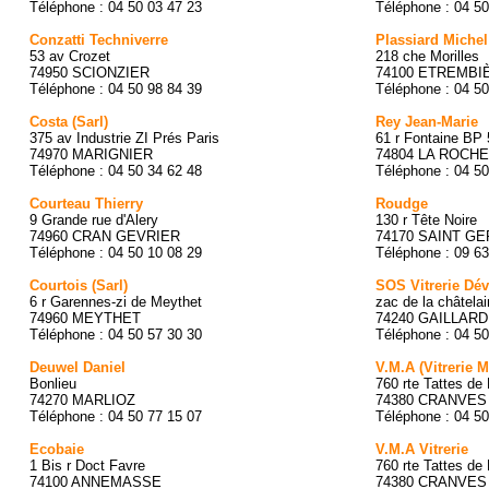
Téléphone : 04 50 03 47 23
Téléphone : 04 50
Conzatti Techniverre
Plassiard Michel
53 av Crozet
218 che Morilles
74950 SCIONZIER
74100 ETREMBI
Téléphone : 04 50 98 84 39
Téléphone : 04 50
Costa (Sarl)
Rey Jean-Marie
375 av Industrie ZI Prés Paris
61 r Fontaine BP
74970 MARIGNIER
74804 LA ROCH
Téléphone : 04 50 34 62 48
Téléphone : 04 50
Courteau Thierry
Roudge
9 Grande rue d'Alery
130 r Tête Noire
74960 CRAN GEVRIER
74170 SAINT GE
Téléphone : 04 50 10 08 29
Téléphone : 09 63
Courtois (Sarl)
SOS Vitrerie Dé
6 r Garennes-zi de Meythet
zac de la châtelai
74960 MEYTHET
74240 GAILLARD
Téléphone : 04 50 57 30 30
Téléphone : 04 50
Deuwel Daniel
V.M.A (Vitrerie M
Bonlieu
760 rte Tattes de 
74270 MARLIOZ
74380 CRANVES
Téléphone : 04 50 77 15 07
Téléphone : 04 50
Ecobaie
V.M.A Vitrerie
1 Bis r Doct Favre
760 rte Tattes de 
74100 ANNEMASSE
74380 CRANVES