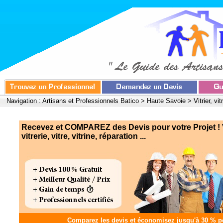
Navigation :
Artisans et Professionnels Batico
>
Haute Savoie
>
Vitrier, vit
Recevez et COMPAREZ des Devis pour votre Projet ! Vi
vitrerie, vitre, vitrine, réparation ...
Comparez les devis et
économisez jusqu'à 30 %
po