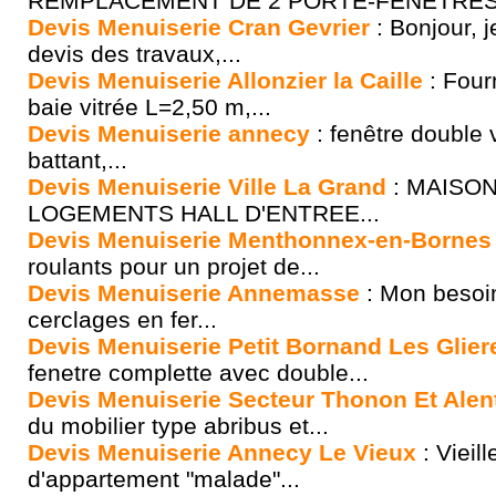
REMPLACEMENT DE 2 PORTE-FENETRES.
Devis Menuiserie Cran Gevrier
: Bonjour, j
devis des travaux,...
Devis Menuiserie Allonzier la Caille
: Four
baie vitrée L=2,50 m,...
Devis Menuiserie annecy
: fenêtre double v
battant,...
Devis Menuiserie Ville La Grand
: MAISON
LOGEMENTS HALL D'ENTREE...
Devis Menuiserie Menthonnex-en-Bornes
roulants pour un projet de...
Devis Menuiserie Annemasse
: Mon besoin
cerclages en fer...
Devis Menuiserie Petit Bornand Les Glier
fenetre complette avec double...
Devis Menuiserie Secteur Thonon Et Alen
du mobilier type abribus et...
Devis Menuiserie Annecy Le Vieux
: Vieill
d'appartement "malade"...