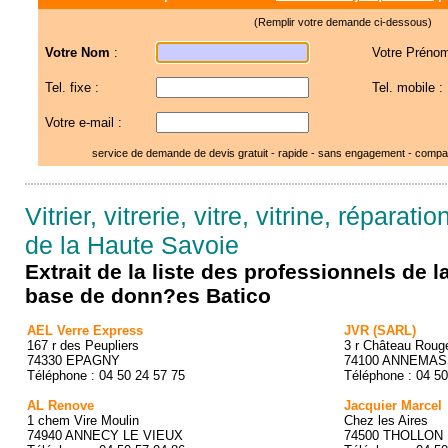
(Remplir votre demande ci-dessous)
Votre Nom
:
Votre Prénom
Tel. fixe :
Tel. mobile :
Votre e-mail :
service de demande de devis gratuit - rapide - sans engagement - compar
Vitrier, vitrerie, vitre, vitrine, réparatio
de la Haute Savoie
Extrait de la liste des professionnels de 
base de donn?es Batico
AEL Verre Express
JVR (SARL)
167 r des Peupliers
3 r Château Roug
74330 EPAGNY
74100 ANNEMA
Téléphone : 04 50 24 57 75
Téléphone : 04 50
AL Renove
Jacquier Marcel
1 chem Vire Moulin
Chez les Aires
74940 ANNECY LE VIEUX
74500 THOLLON