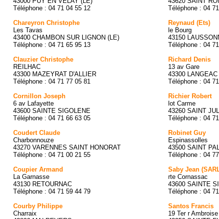
43000 PUY EN VELAY (LE)
43620 SAINT R
Téléphone : 04 71 04 55 12
Téléphone : 04 71
Chareyron Christophe
Reynaud (Ets)
Les Tavas
le Bourg
43400 CHAMBON SUR LIGNON (LE)
43150 LAUSSON
Téléphone : 04 71 65 95 13
Téléphone : 04 71
Clauzier Christophe
Richard Denis
REILHAC
13 av Gare
43300 MAZEYRAT D'ALLIER
43300 LANGEAC
Téléphone : 04 71 77 05 81
Téléphone : 04 71
Cornillon Joseph
Richier Robert
6 av Lafayette
lot Carme
43600 SAINTE SIGOLENE
43260 SAINT JU
Téléphone : 04 71 66 63 05
Téléphone : 04 71
Coudert Claude
Robinet Guy
Charbonnouze
Espinassolles
43270 VARENNES SAINT HONORAT
43500 SAINT P
Téléphone : 04 71 00 21 55
Téléphone : 04 77
Coupier Armand
Saby Jean (SAR
La Garnasse
rte Cornassac
43130 RETOURNAC
43600 SAINTE 
Téléphone : 04 71 59 44 79
Téléphone : 04 71
Courby Philippe
Santos Francis
Charraix
19 Ter r Ambrois