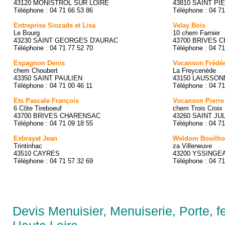
43120 MONISTROL SUR LOIRE
43810 SAINT P
Téléphone : 04 71 66 53 86
Téléphone : 04 71
Entreprise Siozade et Lisa
Velay Bois
Le Bourg
10 chem Farnier
43230 SAINT GEORGES D'AURAC
43700 BRIVES 
Téléphone : 04 71 77 52 70
Téléphone : 04 71
Espagnon Denis
Vocanson Frédér
chem Choubert
La Freycenède
43350 SAINT PAULIEN
43150 LAUSSON
Téléphone : 04 71 00 46 11
Téléphone : 04 71
Ets Pascale François
Vocanson Pierre
6 Côte Tireboeuf
chem Trois Croix
43700 BRIVES CHARENSAC
43260 SAINT JU
Téléphone : 04 71 09 18 55
Téléphone : 04 71
Exbrayat Jean
Weldom Bouilho
Trintinhac
za Villeneuve
43510 CAYRES
43200 YSSINGE
Téléphone : 04 71 57 32 69
Téléphone : 04 71
Devis Menuisier, Menuiserie, Porte, fe