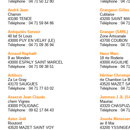
Téléphone : 04 71 50 12 80
Téléphone : 04 71
André Jean
Grangeon Gilles
Charron
Cublaise
43190 TENCE
43200 SAINT M
Téléphone : 04 71 59 84 86
Téléphone : 04 71
Antiquités Servoir
Granger (SARL)
40 bd St Louis
Zone Artisanale
43000 PUY EN VELAY (LE)
43700 COUBON
Téléphone : 04 71 09 36 94
Téléphone : 04 71
Arnaud Raphaël
Haon Marc
9 av Mondon
18 rte Roderie
43000 ESPALY SAINT MARCEL
43000 AIGUILHE
Téléphone : 04 71 09 38 51
Téléphone : 04 71
Artibois
Héritier Christo
Za Le Gray
rte Chambon Le B
43170 SAUGUES
43520 MAZET S
Téléphone : 04 71 77 63 02
Téléphone : 04 71
Assezat Jean Claude
Jammes J JL (S
chem Vignes
Mauriac
43000 POLIGNAC
43320 CHASPUZ
Téléphone : 09 62 17 84 43
Téléphone : 04 71
Astor Joël
Jourda Menuiser
Rioutord
av 8 Mai
43520 MAZET SAINT VOY
43200 YSSINGE