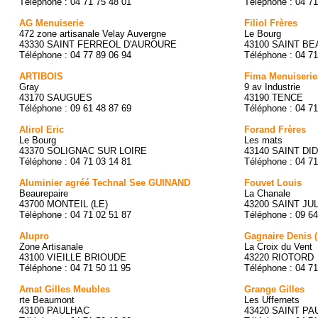
Téléphone : 04 71 75 48 01
Téléphone : 04 71
AG Menuiserie
Filiol Frères
472 zone artisanale Velay Auvergne
Le Bourg
43330 SAINT FERREOL D'AUROURE
43100 SAINT BE
Téléphone : 04 77 89 06 94
Téléphone : 04 71
ARTIBOIS
Fima Menuiserie
Gray
9 av Industrie
43170 SAUGUES
43190 TENCE
Téléphone : 09 61 48 87 69
Téléphone : 04 71
Alirol Eric
Forand Frères
Le Bourg
Les mats
43370 SOLIGNAC SUR LOIRE
43140 SAINT DI
Téléphone : 04 71 03 14 81
Téléphone : 04 71
Aluminier agréé Technal See GUINAND
Fouvet Louis
Beaurepaire
La Chanale
43700 MONTEIL (LE)
43200 SAINT JU
Téléphone : 04 71 02 51 87
Téléphone : 09 64
Alupro
Gagnaire Denis 
Zone Artisanale
La Croix du Vent
43100 VIEILLE BRIOUDE
43220 RIOTORD
Téléphone : 04 71 50 11 95
Téléphone : 04 71
Amat Gilles Meubles
Grange Gilles
rte Beaumont
Les Uffernets
43100 PAULHAC
43420 SAINT PA