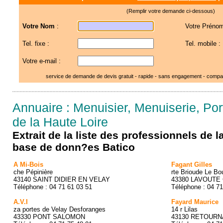
(Remplir votre demande ci-dessous)
Votre Nom
:
Votre Prénom
Tel. fixe :
Tel. mobile :
Votre e-mail :
service de demande de devis gratuit - rapide - sans engagement - compar
Annuaire : Menuisier, Menuiserie, Port
de la Haute Loire
Extrait de la liste des professionnels de 
base de donn?es Batico
A Mi-Bois
Fagant Gilles
che Pépinière
rte Brioude Le Bo
43140 SAINT DIDIER EN VELAY
43380 LAVOUTE
Téléphone : 04 71 61 03 51
Téléphone : 04 71
A.V.I
Fayard Maurice
za portes de Velay Desforanges
14 r Lilas
43330 PONT SALOMON
43130 RETOURN