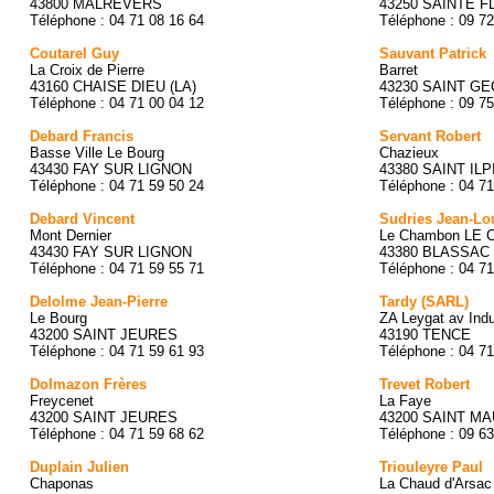
43800 MALREVERS
43250 SAINTE F
Téléphone : 04 71 08 16 64
Téléphone : 09 72
Coutarel Guy
Sauvant Patrick
La Croix de Pierre
Barret
43160 CHAISE DIEU (LA)
43230 SAINT G
Téléphone : 04 71 00 04 12
Téléphone : 09 75
Debard Francis
Servant Robert
Basse Ville Le Bourg
Chazieux
43430 FAY SUR LIGNON
43380 SAINT ILP
Téléphone : 04 71 59 50 24
Téléphone : 04 71
Debard Vincent
Sudries Jean-Lo
Mont Dernier
Le Chambon LE
43430 FAY SUR LIGNON
43380 BLASSAC
Téléphone : 04 71 59 55 71
Téléphone : 04 71
Delolme Jean-Pierre
Tardy (SARL)
Le Bourg
ZA Leygat av Indu
43200 SAINT JEURES
43190 TENCE
Téléphone : 04 71 59 61 93
Téléphone : 04 71
Dolmazon Frères
Trevet Robert
Freycenet
La Faye
43200 SAINT JEURES
43200 SAINT M
Téléphone : 04 71 59 68 62
Téléphone : 09 63
Duplain Julien
Triouleyre Paul
Chaponas
La Chaud d'Arsac