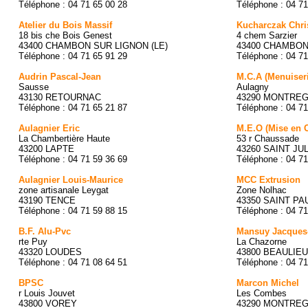
Téléphone : 04 71 65 00 28
Téléphone : 04 71
Atelier du Bois Massif
Kucharczak Chri
18 bis che Bois Genest
4 chem Sarzier
43400 CHAMBON SUR LIGNON (LE)
43400 CHAMBON
Téléphone : 04 71 65 91 29
Téléphone : 04 71
Audrin Pascal-Jean
M.C.A (Menuiser
Sausse
Aulagny
43130 RETOURNAC
43290 MONTRE
Téléphone : 04 71 65 21 87
Téléphone : 04 71
Aulagnier Eric
M.E.O (Mise en 
La Chambertière Haute
53 r Chaussade
43200 LAPTE
43260 SAINT JU
Téléphone : 04 71 59 36 69
Téléphone : 04 71
Aulagnier Louis-Maurice
MCC Extrusion
zone artisanale Leygat
Zone Nolhac
43190 TENCE
43350 SAINT PA
Téléphone : 04 71 59 88 15
Téléphone : 04 71
B.F. Alu-Pvc
Mansuy Jacques
rte Puy
La Chazorne
43320 LOUDES
43800 BEAULIEU
Téléphone : 04 71 08 64 51
Téléphone : 04 71
BPSC
Marcon Michel
r Louis Jouvet
Les Combes
43800 VOREY
43290 MONTRE