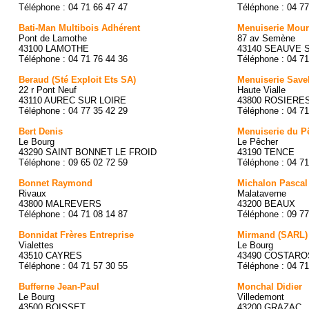
Téléphone : 04 71 66 47 47
Téléphone : 04 77
Bati-Man Multibois Adhérent
Menuiserie Mour
Pont de Lamothe
87 av Semène
43100 LAMOTHE
43140 SEAUVE 
Téléphone : 04 71 76 44 36
Téléphone : 04 71
Beraud (Sté Exploit Ets SA)
Menuiserie Save
22 r Pont Neuf
Haute Vialle
43110 AUREC SUR LOIRE
43800 ROSIERE
Téléphone : 04 77 35 42 29
Téléphone : 04 71
Bert Denis
Menuiserie du P
Le Bourg
Le Pêcher
43290 SAINT BONNET LE FROID
43190 TENCE
Téléphone : 09 65 02 72 59
Téléphone : 04 71
Bonnet Raymond
Michalon Pascal
Rivaux
Malataverne
43800 MALREVERS
43200 BEAUX
Téléphone : 04 71 08 14 87
Téléphone : 09 77
Bonnidat Frères Entreprise
Mirmand (SARL)
Vialettes
Le Bourg
43510 CAYRES
43490 COSTARO
Téléphone : 04 71 57 30 55
Téléphone : 04 71
Bufferne Jean-Paul
Monchal Didier
Le Bourg
Villedemont
43500 BOISSET
43200 GRAZAC