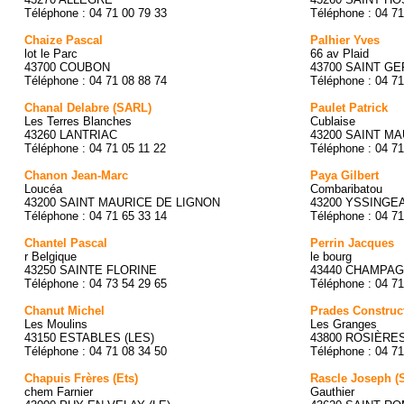
Téléphone : 04 71 00 79 33
Téléphone : 04 71
Chaize Pascal
Palhier Yves
lot le Parc
66 av Plaid
43700 COUBON
43700 SAINT G
Téléphone : 04 71 08 88 74
Téléphone : 04 71
Chanal Delabre (SARL)
Paulet Patrick
Les Terres Blanches
Cublaise
43260 LANTRIAC
43200 SAINT M
Téléphone : 04 71 05 11 22
Téléphone : 04 71
Chanon Jean-Marc
Paya Gilbert
Loucéa
Combaribatou
43200 SAINT MAURICE DE LIGNON
43200 YSSINGE
Téléphone : 04 71 65 33 14
Téléphone : 04 71
Chantel Pascal
Perrin Jacques
r Belgique
le bourg
43250 SAINTE FLORINE
43440 CHAMPAG
Téléphone : 04 73 54 29 65
Téléphone : 04 71
Chanut Michel
Prades Construc
Les Moulins
Les Granges
43150 ESTABLES (LES)
43800 ROSIÈRE
Téléphone : 04 71 08 34 50
Téléphone : 04 71
Chapuis Frères (Ets)
Rascle Joseph (S
chem Farnier
Gauthier