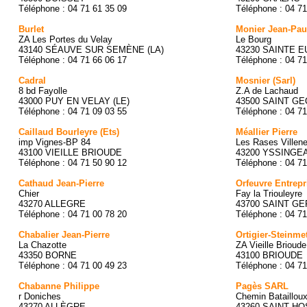
Téléphone : 04 71 61 35 09
Téléphone : 04 71
Burlet
Monier Jean-Pau
ZA Les Portes du Velay
Le Bourg
43140 SÉAUVE SUR SEMÈNE (LA)
43230 SAINTE 
Téléphone : 04 71 66 06 17
Téléphone : 04 71
Cadral
Mosnier (Sarl)
8 bd Fayolle
Z.A de Lachaud
43000 PUY EN VELAY (LE)
43500 SAINT G
Téléphone : 04 71 09 03 55
Téléphone : 04 71
Caillaud Bourleyre (Ets)
Méallier Pierre
imp Vignes-BP 84
Les Rases Villen
43100 VIEILLE BRIOUDE
43200 YSSINGE
Téléphone : 04 71 50 90 12
Téléphone : 04 71
Cathaud Jean-Pierre
Orfeuvre Entrepr
Chier
Fay la Triouleyre
43270 ALLEGRE
43700 SAINT G
Téléphone : 04 71 00 78 20
Téléphone : 04 71
Chabalier Jean-Pierre
Ortigier-Steinme
La Chazotte
ZA Vieille Brioude
43350 BORNE
43100 BRIOUDE
Téléphone : 04 71 00 49 23
Téléphone : 04 71
Chabanne Philippe
Pagès SARL
r Doniches
Chemin Bataillou
43270 ALLÈGRE
43260 SAINT HO