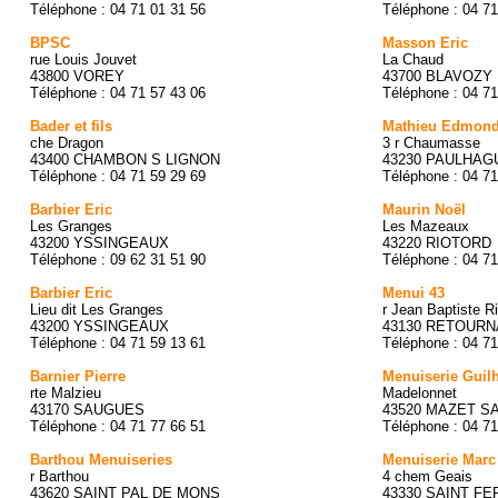
Téléphone : 04 71 01 31 56
Téléphone : 04 71
BPSC
Masson Eric
rue Louis Jouvet
La Chaud
43800 VOREY
43700 BLAVOZY
Téléphone : 04 71 57 43 06
Téléphone : 04 71
Bader et fils
Mathieu Edmon
che Dragon
3 r Chaumasse
43400 CHAMBON S LIGNON
43230 PAULHAG
Téléphone : 04 71 59 29 69
Téléphone : 04 71
Barbier Eric
Maurin Noël
Les Granges
Les Mazeaux
43200 YSSINGEAUX
43220 RIOTORD
Téléphone : 09 62 31 51 90
Téléphone : 04 71
Barbier Eric
Menui 43
Lieu dit Les Granges
r Jean Baptiste R
43200 YSSINGEAUX
43130 RETOURN
Téléphone : 04 71 59 13 61
Téléphone : 04 71
Barnier Pierre
Menuiserie Guil
rte Malzieu
Madelonnet
43170 SAUGUES
43520 MAZET S
Téléphone : 04 71 77 66 51
Téléphone : 04 71
Barthou Menuiseries
Menuiserie Marc
r Barthou
4 chem Geais
43620 SAINT PAL DE MONS
43330 SAINT F