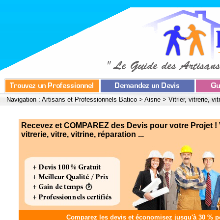
Navigation :
Artisans et Professionnels Batico
>
Aisne
>
Vitrier, vitrerie, vi
Recevez et COMPAREZ des Devis pour votre Projet ! Vi
vitrerie, vitre, vitrine, réparation ...
Comparez les devis et
économisez jusqu'à 30 %
po