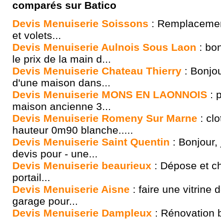
comparés sur Batico
Devis Menuiserie Soissons
: Remplacement
et volets...
Devis Menuiserie Aulnois Sous Laon
: bon
le prix de la main d...
Devis Menuiserie Chateau Thierry
: Bonjou
d'une maison dans...
Devis Menuiserie MONS EN LAONNOIS
: p
maison ancienne 3...
Devis Menuiserie Romeny Sur Marne
: cl
hauteur 0m90 blanche.....
Devis Menuiserie Saint Quentin
: Bonjour, 
devis pour - une...
Devis Menuiserie beaurieux
: Dépose et c
portail...
Devis Menuiserie Aisne
: faire une vitrine
garage pour...
Devis Menuiserie Dampleux
: Rénovation b