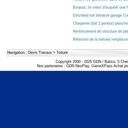
Bonjour, Je viens d'acquérir une f
Etnchéité toit terrasse garage Co
Charpente (toit 2 pentes) plancher
Renforcement de structure de pla
Réfection de la toiture( remplacem
Navigation :
Devis Travaux
>
Toiture
Copyright 2000 - 2025 GDN / Batico, 5 Che
Nos partenaires :
GDN NexPlay
,
GameXPass Achat jeu