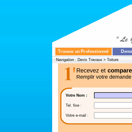
Navigation :
Devis Travaux
>
Toiture
Recevez et
compare
Remplir votre demande
Votre Nom :
Tel. fixe :
Votre e-mail :