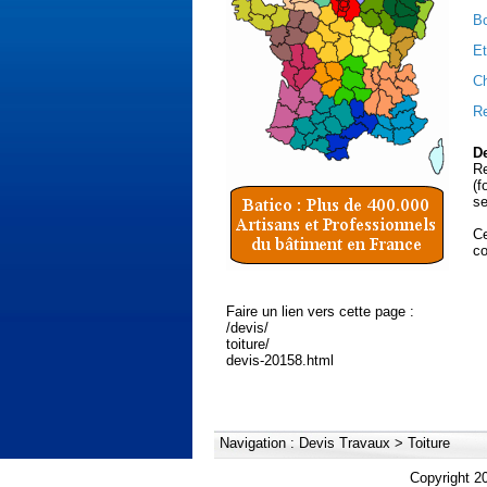
Bo
Et
Ch
Re
De
Re
(f
se
Ce
co
Faire un lien vers cette page :
/devis/
toiture/
devis-20158.html
Navigation :
Devis Travaux
>
Toiture
Copyright 2