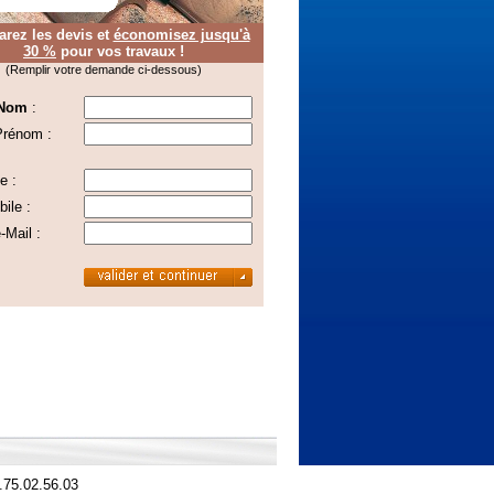
rez les devis et
économisez jusqu'à
30 %
pour vos travaux !
(Remplir votre demande ci-dessous)
 Nom
:
Prénom :
e :
ile :
-Mail :
.75.02.56.03