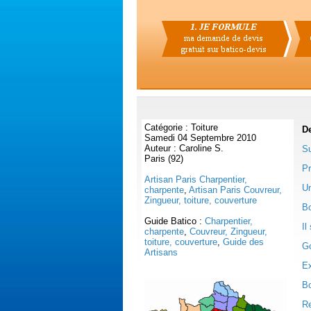
Catégorie : Toiture
D
Samedi 04 Septembre 2010
Auteur : Caroline S.
Su
Paris (92)
Pr
Artisan Paris Charpentier,
Un
charpente
,
Artisan Paris Couvreur,
Zingueur, toiture, couverture
Bo
Guide Batico :
Charpentier,
Il
charpente
,
Couvreur, Zingueur,
toiture, couverture
,
Guide des
Go
Artisans
Ex
Bo
Re