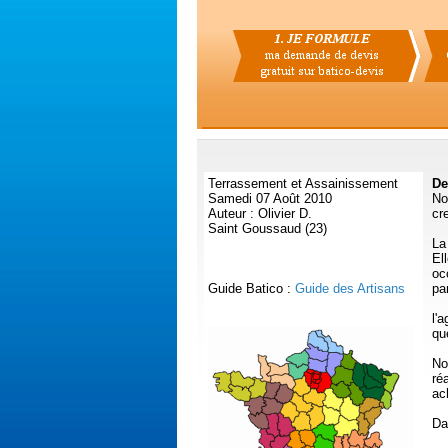
Terrassement et Assainissement
De
Samedi 07 Août 2010
No
Auteur : Olivier D.
cr
Saint Goussaud (23)
La
El
oc
Guide Batico :
Guide des Artisans
pa
l'
qu
No
ré
ac
Da