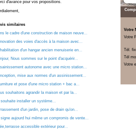
rci d'avance pour vos propositions.
Compa
rdialement,
vis
similaires
Votre
ns le cadre d'une construction de maison neuve...
Votre 
novation des voies d'accès à la maison avec...
Tél. fix
habilitation d'un hangar ancien menuiserie en...
Tél mob
njour, Nous sommes sur le point d'acquérir...
Votre e
sainissement autonome avec une micro station...
nception, mise aux normes d'un assinissement...
urniture et pose d'une micro station + bac a...
us souhaitons agrandir la maison et par la...
 souhaite installer un système...
rrassement d'un jardin, pose de drain qu'on...
 signe aujourd hui même un compromis de vente...
lée,terrasse accessible extérieur pour...