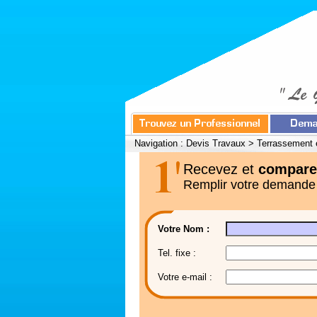
Navigation :
Devis Travaux
>
Terrassement 
Recevez et
compare
Remplir votre demande
Votre Nom :
Tel. fixe :
Votre e-mail :