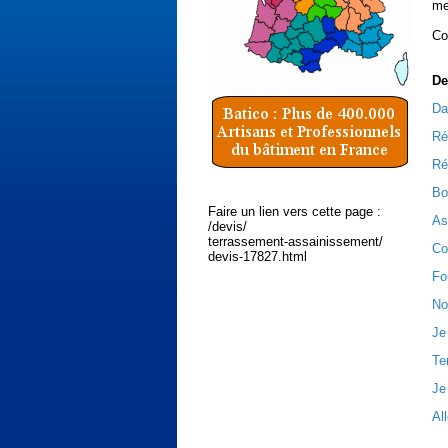
me
Co
De
Da
Ré
Ré
Bo
Faire un lien vers cette page :
As
/devis/
terrassement-assainissement/
Co
devis-17827.html
Fo
No
Je
Te
Je
Al