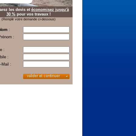
rez les devis et
économisez jusqu'à
30 %
pour vos travaux !
(Remplir votre demande ci-dessous)
 Nom
:
Prénom :
e :
ile :
-Mail :