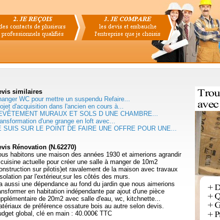
evis
similaires
anger WC pour mettre un suspendu Refaire...
ojet d'acquisition dans l'ancien en cours à...
EVÊTEMENT MURAUX ET SOLS D UNE CHAMBRE...
ansformation d'une grange en loft avec...
E SUIS SUR LE POINT DE FAIRE UNE OFFRE POUR UNE...
vis Rénovation (N.62270)
us habitons une maison des années 1930 et aimerions agrandir
 cuisine actuelle pour créer une salle à manger de 10m2
onstruction sur pilotis)et ravalement de la maison avec travaux
isolation par l'extérieur,sur les côtés des murs.
 a aussi une dépendance au fond du jardin que nous aimerions
ansformer en habitation indépendante par ajout d'une pièce
pplémentaire de 20m2 avec salle d'eau, wc, kitchnette...
tériaux de préférence ossature bois au autre selon devis.
dget global, clé en main : 40.000€ TTC