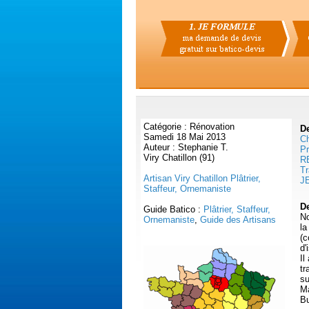
Catégorie : Rénovation
D
Samedi 18 Mai 2013
Ch
Auteur : Stephanie T.
Pr
Viry Chatillon (91)
R
Tr
Artisan Viry Chatillon Plâtrier,
J
Staffeur, Ornemaniste
De
Guide Batico :
Plâtrier, Staffeur,
No
Ornemaniste
,
Guide des Artisans
la
(c
d'
Il
tr
su
Ma
Bu