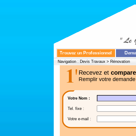
Navigation :
Devis Travaux
>
Rénovation
Recevez et
compare
Remplir votre demande
Votre Nom :
Tel. fixe :
Votre e-mail :