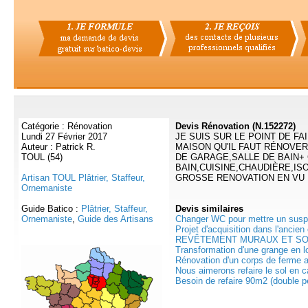
Catégorie : Rénovation
Devis Rénovation (N.152272)
Lundi 27 Février 2017
JE SUIS SUR LE POINT DE F
Auteur : Patrick R.
MAISON QU'IL FAUT RÉNOVE
TOUL (54)
DE GARAGE,SALLE DE BAIN+
BAIN,CUISINE,CHAUDIÈRE,IS
Artisan TOUL Plâtrier, Staffeur,
GROSSE RENOVATION EN VU
Ornemaniste
Guide Batico :
Plâtrier, Staffeur,
Devis
similaires
Ornemaniste
,
Guide des Artisans
Changer WC pour mettre un suspe
Projet d'acquisition dans l'ancien
REVÊTEMENT MURAUX ET SOL
Transformation d'une grange en lo
Rénovation d'un corps de ferme a
Nous aimerons refaire le sol en ca
Besoin de refaire 90m2 (double pe